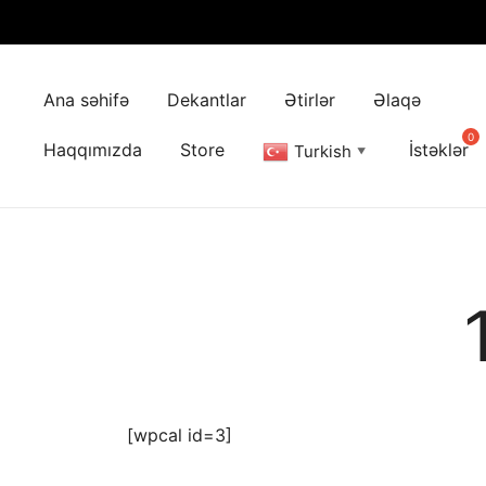
Skip
to
Ana səhifə
Dekantlar
Ətirlər
Əlaqə
content
Haqqımızda
Store
İstəklər
Turkish
▼
[wpcal id=3]