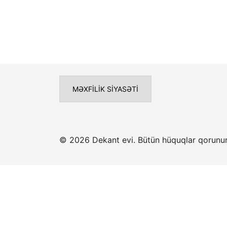
MƏXFILIK SIYASƏTI
© 2026 Dekant evi. Bütün hüquqlar qorunu