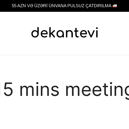
55 AZN VƏ ÜZƏRİ ÜNVANA PULSUZ ÇATDIRILMA
Original fragrance & sample
Dekant evi
15 mins meetin