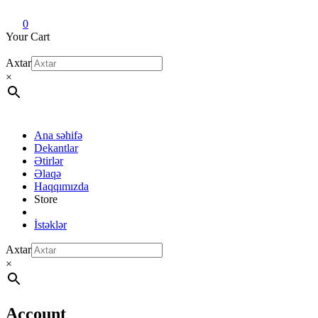
Dekant evi
Original fragrance & sample
0
Your Cart
Axtar
×
Ana səhifə
Dekantlar
Ətirlər
Əlaqə
Haqqımızda
Store
İstəklər
Axtar
×
Account