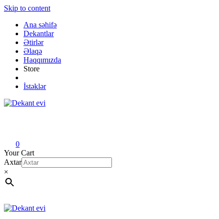
Skip to content
Ana səhifə
Dekantlar
Ətirlər
Əlaqə
Haqqımızda
Store
İstəklər
Dekant evi
Original fragrance & sample
0
Your Cart
Axtar
×