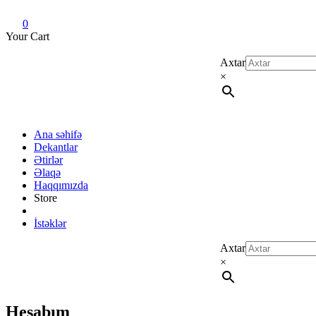
Dekant evi
Original fragrance & sample
0
Your Cart
Axtar
×
Ana səhifə
Dekantlar
Ətirlər
Əlaqə
Haqqımızda
Store
İstəklər
Axtar
×
Hesabım