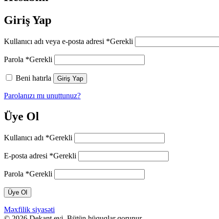
Giriş Yap
Kullanıcı adı veya e-posta adresi
*
Gerekli
Parola
*
Gerekli
Beni hatırla
Giriş Yap
Parolanızı mı unuttunuz?
Üye Ol
Kullanıcı adı
*
Gerekli
E-posta adresi
*
Gerekli
Parola
*
Gerekli
Üye Ol
Məxfilik siyasəti
© 2026 Dekant evi. Bütün hüquqlar qorunur