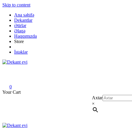
Skip to content
Ana səhifə
Dekantlar
Ətirlər
Əlaqə
Haqqımızda
Store
İstəklər
Dekant evi
Original fragrance & sample
0
Your Cart
Axtar
×