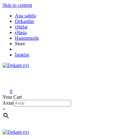
Skip to content
Ana səhifə
Dekantlar
Ətirlər
Əlaqə
Haqqımızda
Store
İstəklər
Dekant evi
Original fragrance & sample
0
Your Cart
Axtar
×