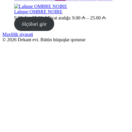
Lalique OMBRE NOIRE
9.00
₼
–
25.00
₼
Fiyat aralığı: 9.00 ₼ – 25.00 ₼
ölçüləri gör
Məxfilik siyasəti
© 2026 Dekant evi. Bütün hüquqlar qorunur