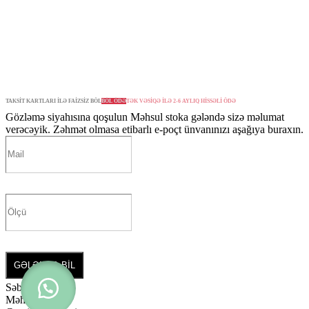
TAKSİT KARTLARI İLƏ FAİZSİZ BÖL
BÖL ÖDƏ
TƏK VƏSİQƏ İLƏ 2-6 AYLIQ HİSSƏLİ ÖDƏ
Gözləmə siyahısına qoşulun
Məhsul stoka gələndə sizə məlumat
verəcəyik. Zəhmət olmasa etibarlı e-poçt ünvanınızı aşağıya buraxın.
GƏLƏNDƏ BİL
Səbətiniz
0
Məhsul yoxdur