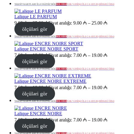
TAKSİT KARTLARI İLƏ FAİZSİZ BÖL
BÖL ÖDƏ
TƏK VƏSİQƏ İLƏ 2-6 AYLIQ HİSSƏLİ ÖDƏ
Lalique LE PARFUM
9.00
₼
–
25.00
₼
Fiyat aralığı: 9.00 ₼ – 25.00 ₼
ölçüləri gör
TAKSİT KARTLARI İLƏ FAİZSİZ BÖL
BÖL ÖDƏ
TƏK VƏSİQƏ İLƏ 2-6 AYLIQ HİSSƏLİ ÖDƏ
Lalique ENCRE NOIRE SPORT
7.00
₼
–
19.00
₼
Fiyat aralığı: 7.00 ₼ – 19.00 ₼
ölçüləri gör
TAKSİT KARTLARI İLƏ FAİZSİZ BÖL
BÖL ÖDƏ
TƏK VƏSİQƏ İLƏ 2-6 AYLIQ HİSSƏLİ ÖDƏ
Lalique ENCRE NOIRE EXTREME
7.00
₼
–
19.00
₼
Fiyat aralığı: 7.00 ₼ – 19.00 ₼
ölçüləri gör
TAKSİT KARTLARI İLƏ FAİZSİZ BÖL
BÖL ÖDƏ
TƏK VƏSİQƏ İLƏ 2-6 AYLIQ HİSSƏLİ ÖDƏ
Lalique ENCRE NOIRE
7.00
₼
–
19.00
₼
Fiyat aralığı: 7.00 ₼ – 19.00 ₼
ölçüləri gör
TAKSİT KARTLARI İLƏ FAİZSİZ BÖL
BÖL ÖDƏ
TƏK VƏSİQƏ İLƏ 2-6 AYLIQ HİSSƏLİ ÖDƏ