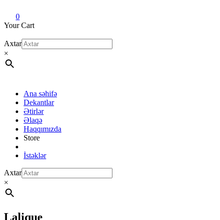
Dekant evi
Original fragrance & sample
0
Your Cart
Axtar
×
Ana səhifə
Dekantlar
Ətirlər
Əlaqə
Haqqımızda
Store
İstəklər
Axtar
×
Lalique