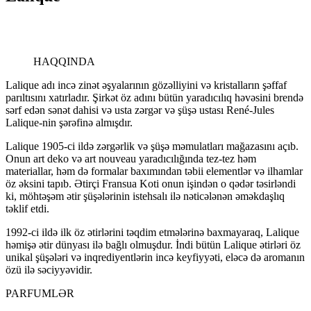
HAQQINDA
Lalique adı incə zinət əşyalarının gözəlliyini və kristalların şəffaf
parıltısını xatırladır. Şirkət öz adını bütün yaradıcılıq həvəsini brendə
sərf edən sənət dahisi və usta zərgər və şüşə ustası René-Jules
Lalique-nin şərəfinə almışdır.
Lalique 1905-ci ildə zərgərlik və şüşə məmulatları mağazasını açıb.
Onun art deko və art nouveau yaradıcılığında tez-tez həm
materiallar, həm də formalar baxımından təbii elementlər və ilhamlar
öz əksini tapıb. Ətirçi Fransua Koti onun işindən o qədər təsirləndi
ki, möhtəşəm ətir şüşələrinin istehsalı ilə nəticələnən əməkdaşlıq
təklif etdi.
1992-ci ildə ilk öz ətirlərini təqdim etmələrinə baxmayaraq, Lalique
həmişə ətir dünyası ilə bağlı olmuşdur. İndi bütün Lalique ətirləri öz
unikal şüşələri və inqrediyentlərin incə keyfiyyəti, eləcə də aromanın
özü ilə səciyyəvidir.
PARFUMLƏR