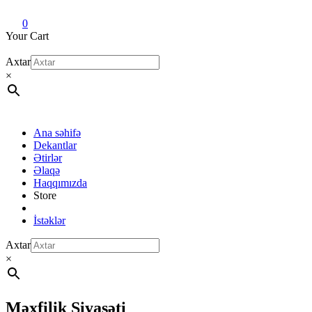
Dekant evi
Original fragrance & sample
0
Your Cart
Axtar
×
Ana səhifə
Dekantlar
Ətirlər
Əlaqə
Haqqımızda
Store
İstəklər
Axtar
×
Məxfilik Siyasəti