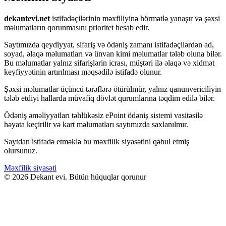
dekantevi.net
istifadəçilərinin məxfiliyinə hörmətlə yanaşır və şəxsi
məlumatların qorunmasını prioritet hesab edir.
Saytımızda qeydiyyat, sifariş və ödəniş zamanı istifadəçilərdən ad,
soyad, əlaqə məlumatları və ünvan kimi məlumatlar tələb oluna bilər.
Bu məlumatlar yalnız sifarişlərin icrası, müştəri ilə əlaqə və xidmət
keyfiyyətinin artırılması məqsədilə istifadə olunur.
Şəxsi məlumatlar üçüncü tərəflərə ötürülmür, yalnız qanunvericiliyin
tələb etdiyi hallarda müvafiq dövlət qurumlarına təqdim edilə bilər.
Ödəniş əməliyyatları təhlükəsiz ePoint ödəniş sistemi vasitəsilə
həyata keçirilir və kart məlumatları saytımızda saxlanılmır.
Saytdan istifadə etməklə bu məxfilik siyasətini qəbul etmiş
olursunuz.
Məxfilik siyasəti
© 2026 Dekant evi. Bütün hüquqlar qorunur