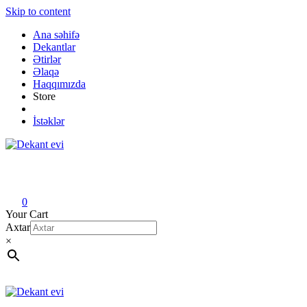
Skip to content
Ana səhifə
Dekantlar
Ətirlər
Əlaqə
Haqqımızda
Store
İstəklər
Dekant evi
Original fragrance & sample
0
Your Cart
Axtar
×