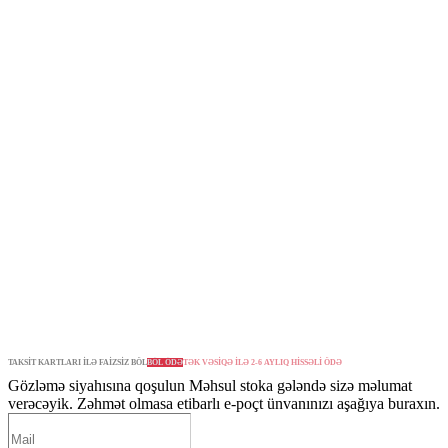
TAKSİT KARTLARI İLƏ FAİZSİZ BÖL
BÖL ÖDƏ
TƏK VƏSİQƏ İLƏ 2-6 AYLIQ HİSSƏLİ ÖDƏ
Gözləmə siyahısına qoşulun
Məhsul stoka gələndə sizə məlumat
verəcəyik. Zəhmət olmasa etibarlı e-poçt ünvanınızı aşağıya buraxın.