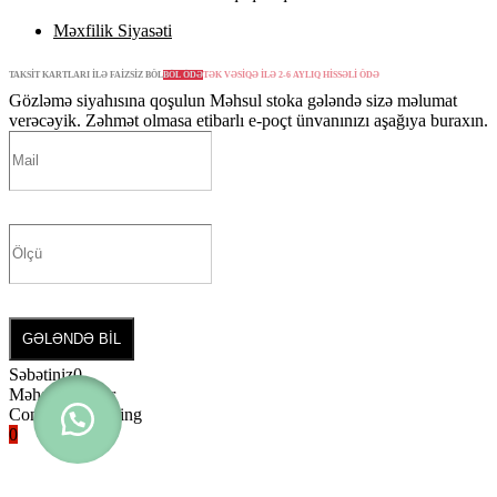
Məxfilik Siyasəti
TAKSİT KARTLARI İLƏ FAİZSİZ BÖL
BÖL ÖDƏ
TƏK VƏSİQƏ İLƏ 2-6 AYLIQ HİSSƏLİ ÖDƏ
Gözləmə siyahısına qoşulun
Məhsul stoka gələndə sizə məlumat
verəcəyik. Zəhmət olmasa etibarlı e-poçt ünvanınızı aşağıya buraxın.
GƏLƏNDƏ BİL
Səbətiniz
0
Məhsul yoxdur
Continue shopping
0