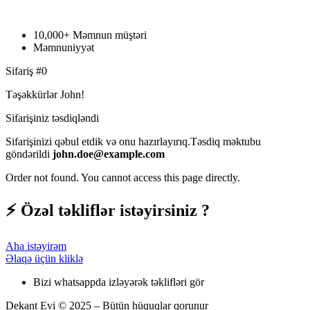
10,000+ Məmnun müştəri
Məmnuniyyət
Sifariş #0
Təşəkkürlər John!
Sifarişiniz təsdiqləndi
Sifarişinizi qəbul etdik və onu hazırlayırıq.Təsdiq məktubu
göndərildi
john.doe@example.com
Order not found. You cannot access this page directly.
⚡ Özəl təkliflər istəyirsiniz ?
Aha istəyirəm
Əlaqə üçün kliklə
Bizi whatsappda izləyərək təklifləri gör
Dekant Evi © 2025 – Bütün hüquqlar qorunur