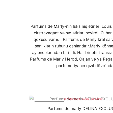
Parfums de Marly-nin lüks niş ətirləri Loui
ekstravaqant və sıx ətirləri sevirdi. O, hə
qoxusu var idi. Parfums de Marly kral sa
şənliklərin ruhunu canlandırır.Marly köhn
əyləncələrindən biri idi. Hər bir ətir fran
Parfums de Marly Herod, Oajan və ya Pegasus
parfümeriyanın qızıl dövründə
BESTSELLER
TAKSİT KARTLARI İLƏ FAİZSİZ BÖL
TƏK VƏSİQƏ İLƏ 2-6 AYLIQ HİSSƏLİ ÖDƏ
ENDİRİMLƏ
Parfums de marly DELINA EXCLU