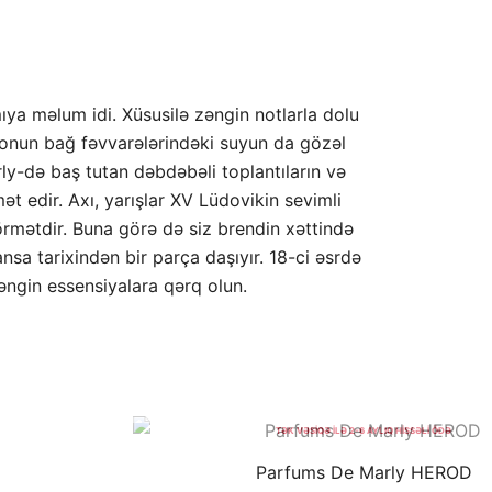
ıya məlum idi. Xüsusilə zəngin notlarla dolu
tta onun bağ fəvvarələrindəki suyun da gözəl
y-də baş tutan dəbdəbəli toplantıların və
t edir. Axı, yarışlar XV Lüdovikin sevimli
hörmətdir. Buna görə də siz brendin xəttində
sa tarixindən bir parça daşıyır. 18-ci əsrdə
əngin essensiyalara qərq olun.
BÖL ÖDƏ
STOKDA YOXDUR
TAKSİT KARTLARI İLƏ FAİZSİZ BÖL
TƏK VƏSİQƏ İLƏ 2-6 AYLIQ HİSSƏLİ ÖDƏ
Parfums De Marly HEROD