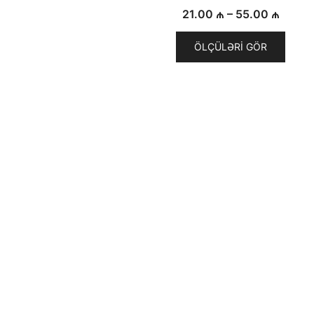
Fiyat
21.00
₼
–
55.00
₼
aralığı
ÖLÇÜLƏRI GÖR
21.00
BÖL ÖDƏ
–
 ₼
55.00
 ₼
 ₼
 ₼