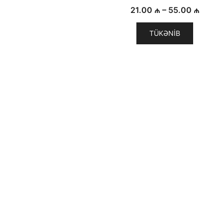
Fiyat
21.00
₼
–
55.00
₼
:
aralığı
TÜKƏNIB
 ₼
21.00
–
 ₼
55.00