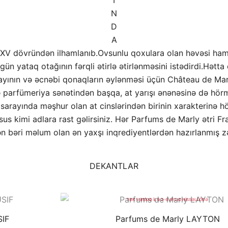
N
D
A
s XV dövründən ilhamlanıb.Ovsunlu qoxulara olan həvəsi ham
r gün yataq otağının fərqli ətirlə ətirlənməsini istədirdi.Hə
rayının və əcnəbi qonaqların əylənməsi üçün Château de Marl
ə parfümeriya sənətindən başqa, at yarışı ənənəsinə də hörmə
sız sarayında məşhur olan at cinslərindən birinin xarakterinə 
 kimi adlara rast gəlirsiniz. Hər Parfums de Marly ətri Fran
n bəri məlum olan ən yaxşı inqrediyentlərdən hazırlanmış z
BÖL ÖDƏ
DEKANTLAR
BESTSELLER
TAKSİT KARTLARI İLƏ FAİZSİZ BÖL
TƏK VƏSİQƏ İLƏ 2-6 AYLIQ HİSSƏLİ ÖDƏ
SIF
Parfums de Marly LAYTON