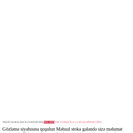
TAKSİT KARTLARI İLƏ FAİZSİZ BÖL
BÖL ÖDƏ
TƏK VƏSİQƏ İLƏ 2-6 AYLIQ HİSSƏLİ ÖDƏ
Gözləmə siyahısına qoşulun
Məhsul stoka gələndə sizə məlumat