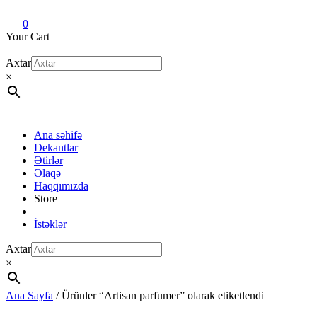
Dekant evi
Original fragrance & sample
0
Your Cart
Axtar
×
Ana səhifə
Dekantlar
Ətirlər
Əlaqə
Haqqımızda
Store
İstəklər
Axtar
×
Ana Sayfa
/ Ürünler “Artisan parfumer” olarak etiketlendi