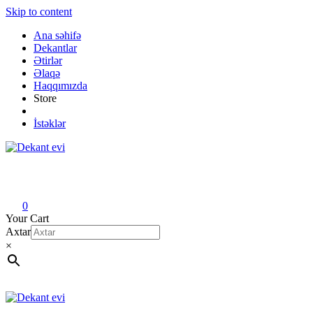
Skip to content
Ana səhifə
Dekantlar
Ətirlər
Əlaqə
Haqqımızda
Store
İstəklər
Dekant evi
Original fragrance & sample
0
Your Cart
Axtar
×