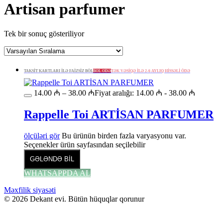
Artisan parfumer
Tek bir sonuç gösteriliyor
TAKSİT KARTLARI İLƏ FAİZSİZ BÖL
BÖL ÖDƏ
TƏK VƏSİQƏ İLƏ 2-6 AYLIQ HİSSƏLİ ÖDƏ
14.00
₼
–
38.00
₼
Fiyat aralığı: 14.00 ₼ - 38.00 ₼
Rappelle Toi ARTİSAN PARFUMER
ölçüləri gör
Bu ürünün birden fazla varyasyonu var.
Seçenekler ürün sayfasından seçilebilir
GƏLƏNDƏ BİL
WHATSAPPDA AL
Məxfilik siyasəti
© 2026 Dekant evi. Bütün hüquqlar qorunur