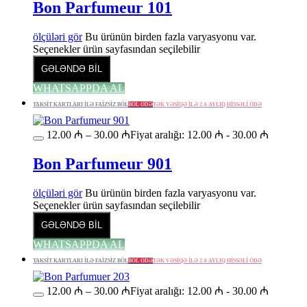
Bon Parfumeur 101
ölçüləri gör
Bu ürünün birden fazla varyasyonu var.
Seçenekler ürün sayfasından seçilebilir
GƏLƏNDƏ BİL
WHATSAPPDA AL
TAKSİT KARTLARI İLƏ FAİZSİZ BÖL
BÖL ÖDƏ
TƏK VƏSİQƏ İLƏ 2-6 AYLIQ HİSSƏLİ ÖDƏ
12.00
₼
–
30.00
₼
Fiyat aralığı: 12.00 ₼ - 30.00 ₼
Bon Parfumeur 901
ölçüləri gör
Bu ürünün birden fazla varyasyonu var.
Seçenekler ürün sayfasından seçilebilir
GƏLƏNDƏ BİL
WHATSAPPDA AL
TAKSİT KARTLARI İLƏ FAİZSİZ BÖL
BÖL ÖDƏ
TƏK VƏSİQƏ İLƏ 2-6 AYLIQ HİSSƏLİ ÖDƏ
12.00
₼
–
30.00
₼
Fiyat aralığı: 12.00 ₼ - 30.00 ₼