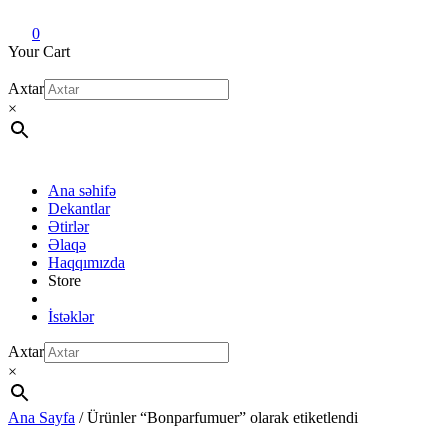
Dekant evi
Original fragrance & sample
0
Your Cart
Axtar
×
Ana səhifə
Dekantlar
Ətirlər
Əlaqə
Haqqımızda
Store
İstəklər
Axtar
×
Ana Sayfa
/ Ürünler “Bonparfumuer” olarak etiketlendi