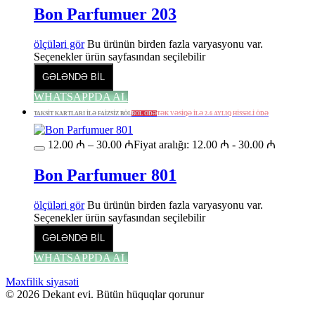
Bon Parfumuer 203
ölçüləri gör
Bu ürünün birden fazla varyasyonu var.
Seçenekler ürün sayfasından seçilebilir
GƏLƏNDƏ BİL
WHATSAPPDA AL
TAKSİT KARTLARI İLƏ FAİZSİZ BÖL
BÖL ÖDƏ
TƏK VƏSİQƏ İLƏ 2-6 AYLIQ HİSSƏLİ ÖDƏ
12.00
₼
–
30.00
₼
Fiyat aralığı: 12.00 ₼ - 30.00 ₼
Bon Parfumuer 801
ölçüləri gör
Bu ürünün birden fazla varyasyonu var.
Seçenekler ürün sayfasından seçilebilir
GƏLƏNDƏ BİL
WHATSAPPDA AL
Məxfilik siyasəti
© 2026 Dekant evi. Bütün hüquqlar qorunur