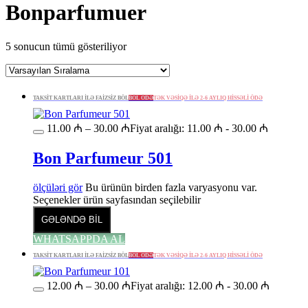
Bonparfumuer
5 sonucun tümü gösteriliyor
TAKSİT KARTLARI İLƏ FAİZSİZ BÖL
BÖL ÖDƏ
TƏK VƏSİQƏ İLƏ 2-6 AYLIQ HİSSƏLİ ÖDƏ
11.00
₼
–
30.00
₼
Fiyat aralığı: 11.00 ₼ - 30.00 ₼
Bon Parfumeur 501
ölçüləri gör
Bu ürünün birden fazla varyasyonu var.
Seçenekler ürün sayfasından seçilebilir
GƏLƏNDƏ BİL
WHATSAPPDA AL
TAKSİT KARTLARI İLƏ FAİZSİZ BÖL
BÖL ÖDƏ
TƏK VƏSİQƏ İLƏ 2-6 AYLIQ HİSSƏLİ ÖDƏ
12.00
₼
–
30.00
₼
Fiyat aralığı: 12.00 ₼ - 30.00 ₼