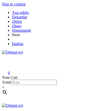
Skip to content
Ana səhifə
Dekantlar
Ətirlər
Əlaqə
Haqqımızda
Store
İstəklər
Dekant evi
Original fragrance & sample
0
Your Cart
Axtar
×