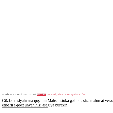
TAKSİT KARTLARI İLƏ FAİZSİZ BÖL
BÖL ÖDƏ
TƏK VƏSİQƏ İLƏ 2-6 AYLIQ HİSSƏLİ ÖDƏ
Gözləmə siyahısına qoşulun
Məhsul stoka gələndə sizə məlumat verə
etibarlı e-poçt ünvanınızı aşağıya buraxın.