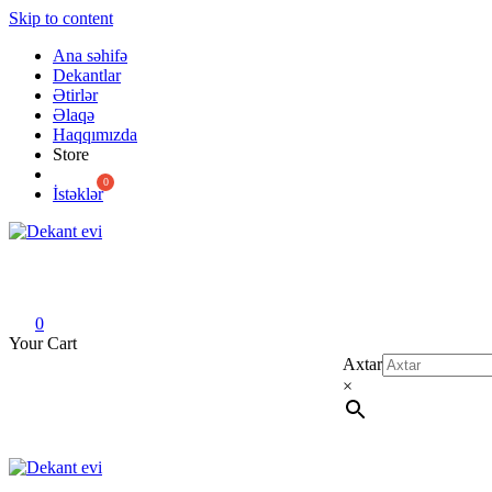
Skip to content
Ana səhifə
Dekantlar
Ətirlər
Əlaqə
Haqqımızda
Store
İstəklər
Dekant evi
Original fragrance & sample
0
Your Cart
Axtar
×