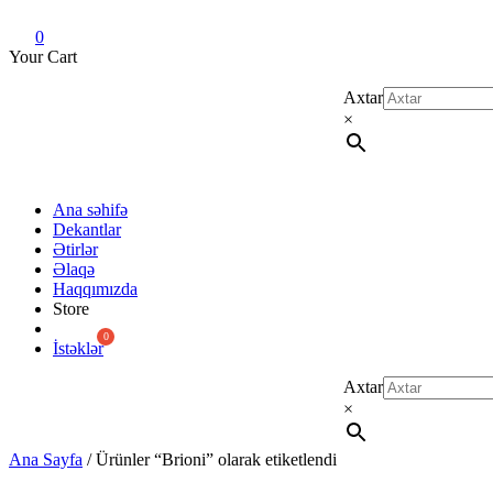
Dekant evi
Original fragrance & sample
0
Your Cart
Axtar
×
Ana səhifə
Dekantlar
Ətirlər
Əlaqə
Haqqımızda
Store
İstəklər
Axtar
×
Ana Sayfa
/ Ürünler “Brioni” olarak etiketlendi