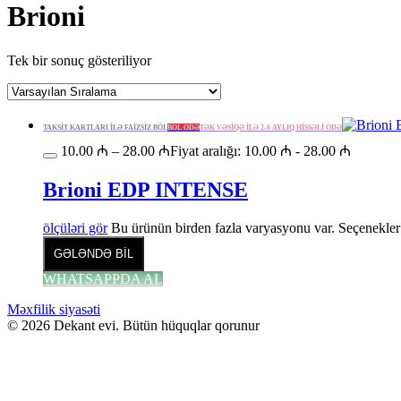
Brioni
Tek bir sonuç gösteriliyor
TAKSİT KARTLARI İLƏ FAİZSİZ BÖL
BÖL ÖDƏ
TƏK VƏSİQƏ İLƏ 2-6 AYLIQ HİSSƏLİ ÖDƏ
10.00
₼
–
28.00
₼
Fiyat aralığı: 10.00 ₼ - 28.00 ₼
Brioni EDP INTENSE
ölçüləri gör
Bu ürünün birden fazla varyasyonu var. Seçenekler 
GƏLƏNDƏ BİL
WHATSAPPDA AL
Məxfilik siyasəti
© 2026 Dekant evi. Bütün hüquqlar qorunur