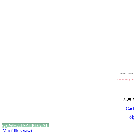
TAKSİT KART
TƏK VƏSİQƏ İL
7.00
Cac
öl
WHATSAPPDA AL
Məxfilik siyasəti