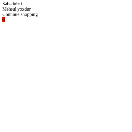
Səbətiniz
0
Məhsul yoxdur
Continue shopping
0