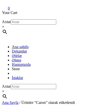
Dekant evi
Original fragrance & sample
0
Your Cart
Axtar
×
Ana səhifə
Dekantlar
Ətirlər
Əlaqə
Haqqımızda
Store
İstəklər
Axtar
×
Ana Sayfa
/ Ürünler “Caron” olarak etiketlendi