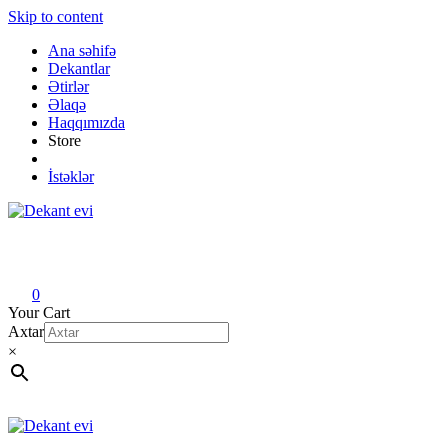
Skip to content
Ana səhifə
Dekantlar
Ətirlər
Əlaqə
Haqqımızda
Store
İstəklər
Dekant evi
Original fragrance & sample
0
Your Cart
Axtar
×