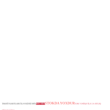
STOKDA YOXDUR
TAKSİT KARTLARI İLƏ FAİZSİZ BÖL
BÖL ÖDƏ
TƏK VƏSİQƏ İLƏ 2-6 AYLIQ