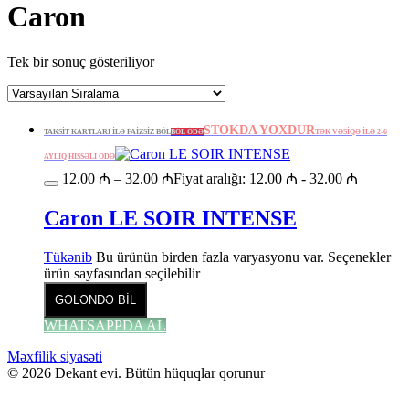
Caron
Tek bir sonuç gösteriliyor
STOKDA YOXDUR
TAKSİT KARTLARI İLƏ FAİZSİZ BÖL
BÖL ÖDƏ
TƏK VƏSİQƏ İLƏ 2-6
AYLIQ HİSSƏLİ ÖDƏ
12.00
₼
–
32.00
₼
Fiyat aralığı: 12.00 ₼ - 32.00 ₼
Caron LE SOIR INTENSE
Tükənib
Bu ürünün birden fazla varyasyonu var. Seçenekler
ürün sayfasından seçilebilir
GƏLƏNDƏ BİL
WHATSAPPDA AL
Məxfilik siyasəti
© 2026 Dekant evi. Bütün hüquqlar qorunur