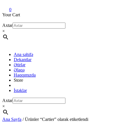
Dekant evi
Original fragrance & sample
0
Your Cart
Axtar
×
Ana səhifə
Dekantlar
Ətirlər
Əlaqə
Haqqımızda
Store
İstəklər
Axtar
×
Ana Sayfa
/ Ürünler “Cartier” olarak etiketlendi