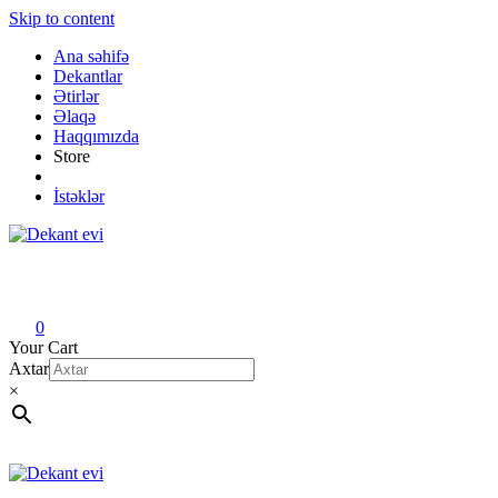
Skip to content
Ana səhifə
Dekantlar
Ətirlər
Əlaqə
Haqqımızda
Store
İstəklər
Dekant evi
Original fragrance & sample
0
Your Cart
Axtar
×