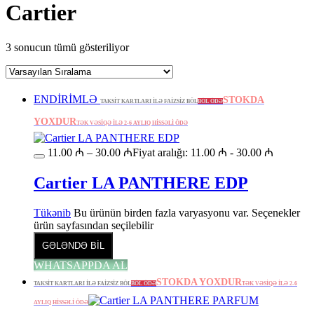
Cartier
3 sonucun tümü gösteriliyor
ENDİRİMLƏ
STOKDA
TAKSİT KARTLARI İLƏ FAİZSİZ BÖL
BÖL ÖDƏ
YOXDUR
TƏK VƏSİQƏ İLƏ 2-6 AYLIQ HİSSƏLİ ÖDƏ
11.00
₼
–
30.00
₼
Fiyat aralığı: 11.00 ₼ - 30.00 ₼
Cartier LA PANTHERE EDP
Tükənib
Bu ürünün birden fazla varyasyonu var. Seçenekler
ürün sayfasından seçilebilir
GƏLƏNDƏ BİL
WHATSAPPDA AL
STOKDA YOXDUR
TAKSİT KARTLARI İLƏ FAİZSİZ BÖL
BÖL ÖDƏ
TƏK VƏSİQƏ İLƏ 2-6
AYLIQ HİSSƏLİ ÖDƏ