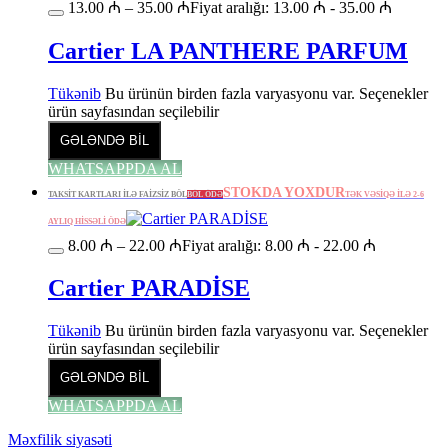
13.00
₼
–
35.00
₼
Fiyat aralığı: 13.00 ₼ - 35.00 ₼
Cartier LA PANTHERE PARFUM
Tükənib
Bu ürünün birden fazla varyasyonu var. Seçenekler
ürün sayfasından seçilebilir
GƏLƏNDƏ BİL
WHATSAPPDA AL
STOKDA YOXDUR
TAKSİT KARTLARI İLƏ FAİZSİZ BÖL
BÖL ÖDƏ
TƏK VƏSİQƏ İLƏ 2-6
AYLIQ HİSSƏLİ ÖDƏ
8.00
₼
–
22.00
₼
Fiyat aralığı: 8.00 ₼ - 22.00 ₼
Cartier PARADİSE
Tükənib
Bu ürünün birden fazla varyasyonu var. Seçenekler
ürün sayfasından seçilebilir
GƏLƏNDƏ BİL
WHATSAPPDA AL
Məxfilik siyasəti