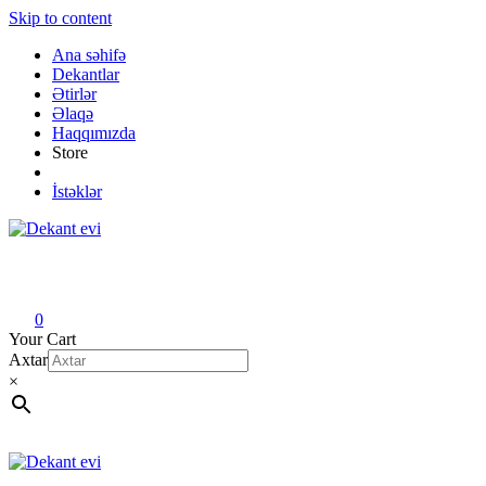
Skip to content
Ana səhifə
Dekantlar
Ətirlər
Əlaqə
Haqqımızda
Store
İstəklər
Dekant evi
Original fragrance & sample
0
Your Cart
Axtar
×