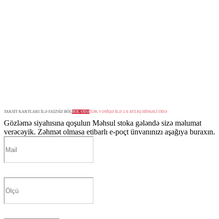
TAKSİT KARTLARI İLƏ FAİZSİZ BÖL
BÖL ÖDƏ
TƏK VƏSİQƏ İLƏ 2-6 AYLIQ HİSSƏLİ ÖDƏ
Gözləmə siyahısına qoşulun
Məhsul stoka gələndə sizə məlumat
verəcəyik. Zəhmət olmasa etibarlı e-poçt ünvanınızı aşağıya buraxın.