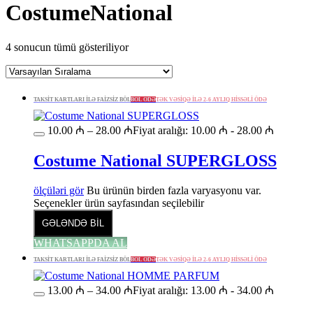
CostumeNational
4 sonucun tümü gösteriliyor
TAKSİT KARTLARI İLƏ FAİZSİZ BÖL
BÖL ÖDƏ
TƏK VƏSİQƏ İLƏ 2-6 AYLIQ HİSSƏLİ ÖDƏ
10.00
₼
–
28.00
₼
Fiyat aralığı: 10.00 ₼ - 28.00 ₼
Costume National SUPERGLOSS
ölçüləri gör
Bu ürünün birden fazla varyasyonu var.
Seçenekler ürün sayfasından seçilebilir
GƏLƏNDƏ BİL
WHATSAPPDA AL
TAKSİT KARTLARI İLƏ FAİZSİZ BÖL
BÖL ÖDƏ
TƏK VƏSİQƏ İLƏ 2-6 AYLIQ HİSSƏLİ ÖDƏ
13.00
₼
–
34.00
₼
Fiyat aralığı: 13.00 ₼ - 34.00 ₼