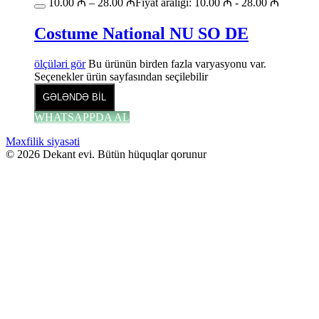
10.00
₼
–
28.00
₼
Fiyat aralığı: 10.00 ₼ - 28.00 ₼
Costume National NU SO DE
ölçüləri gör
Bu ürünün birden fazla varyasyonu var.
Seçenekler ürün sayfasından seçilebilir
GƏLƏNDƏ BİL
WHATSAPPDA AL
Məxfilik siyasəti
© 2026 Dekant evi. Bütün hüquqlar qorunur