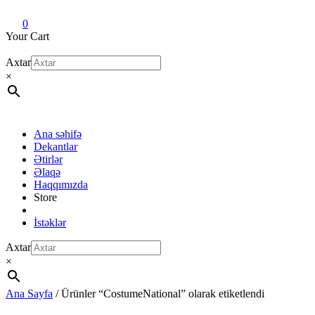
Dekant evi
Original fragrance & sample
0
Your Cart
Axtar
×
Ana səhifə
Dekantlar
Ətirlər
Əlaqə
Haqqımızda
Store
İstəklər
Axtar
×
Ana Sayfa
/ Ürünler “CostumeNational” olarak etiketlendi