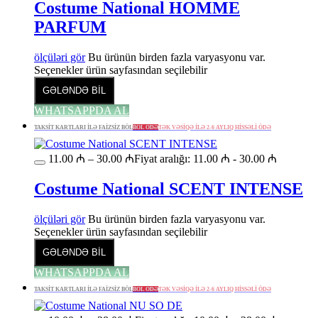
Costume National HOMME
PARFUM
ölçüləri gör
Bu ürünün birden fazla varyasyonu var.
Seçenekler ürün sayfasından seçilebilir
GƏLƏNDƏ BİL
WHATSAPPDA AL
TAKSİT KARTLARI İLƏ FAİZSİZ BÖL
BÖL ÖDƏ
TƏK VƏSİQƏ İLƏ 2-6 AYLIQ HİSSƏLİ ÖDƏ
11.00
₼
–
30.00
₼
Fiyat aralığı: 11.00 ₼ - 30.00 ₼
Costume National SCENT INTENSE
ölçüləri gör
Bu ürünün birden fazla varyasyonu var.
Seçenekler ürün sayfasından seçilebilir
GƏLƏNDƏ BİL
WHATSAPPDA AL
TAKSİT KARTLARI İLƏ FAİZSİZ BÖL
BÖL ÖDƏ
TƏK VƏSİQƏ İLƏ 2-6 AYLIQ HİSSƏLİ ÖDƏ