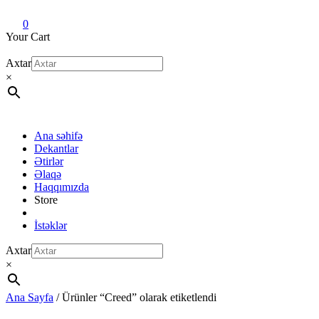
Dekant evi
Original fragrance & sample
0
Your Cart
Axtar
×
Ana səhifə
Dekantlar
Ətirlər
Əlaqə
Haqqımızda
Store
İstəklər
Axtar
×
Ana Sayfa
/ Ürünler “Creed” olarak etiketlendi