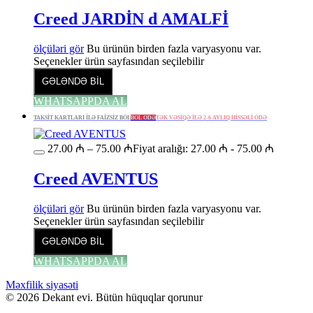
Creed JARDİN d AMALFİ
ölçüləri gör
Bu ürünün birden fazla varyasyonu var.
Seçenekler ürün sayfasından seçilebilir
GƏLƏNDƏ BİL
WHATSAPPDA AL
TAKSİT KARTLARI İLƏ FAİZSİZ BÖL
BÖL ÖDƏ
TƏK VƏSİQƏ İLƏ 2-6 AYLIQ HİSSƏLİ ÖDƏ
27.00
₼
–
75.00
₼
Fiyat aralığı: 27.00 ₼ - 75.00 ₼
Creed AVENTUS
ölçüləri gör
Bu ürünün birden fazla varyasyonu var.
Seçenekler ürün sayfasından seçilebilir
GƏLƏNDƏ BİL
WHATSAPPDA AL
Məxfilik siyasəti
© 2026 Dekant evi. Bütün hüquqlar qorunur