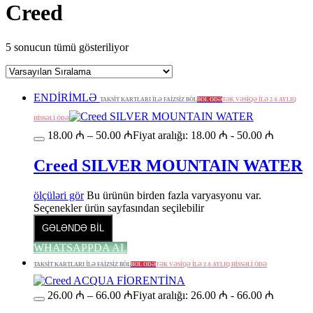
Creed
5 sonucun tümü gösteriliyor
ENDİRİMLƏ
TAKSİT KARTLARI İLƏ FAİZSİZ BÖL
BÖL ÖDƏ
TƏK VƏSİQƏ İLƏ 2-6 AYLIQ
HİSSƏLİ ÖDƏ
18.00
₼
–
50.00
₼
Fiyat aralığı: 18.00 ₼ - 50.00 ₼
Creed SILVER MOUNTAIN WATER
ölçüləri gör
Bu ürünün birden fazla varyasyonu var.
Seçenekler ürün sayfasından seçilebilir
GƏLƏNDƏ BİL
WHATSAPPDA AL
TAKSİT KARTLARI İLƏ FAİZSİZ BÖL
BÖL ÖDƏ
TƏK VƏSİQƏ İLƏ 2-6 AYLIQ HİSSƏLİ ÖDƏ
26.00
₼
–
66.00
₼
Fiyat aralığı: 26.00 ₼ - 66.00 ₼