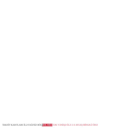
TAKSİT KARTLARI İLƏ FAİZSİZ BÖL
BÖL ÖDƏ
TƏK VƏSİQƏ İLƏ 2-6 AYLIQ HİSSƏLİ ÖDƏ