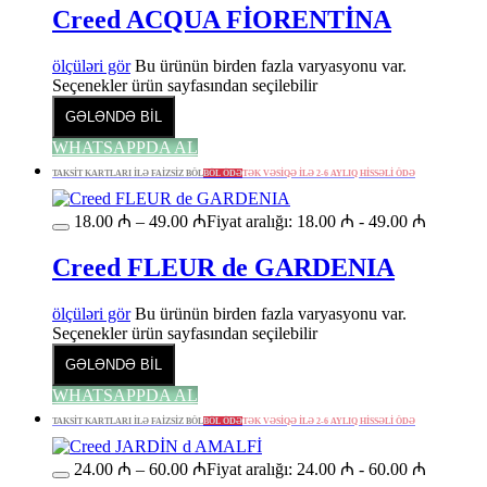
Creed ACQUA FİORENTİNA
ölçüləri gör
Bu ürünün birden fazla varyasyonu var.
Seçenekler ürün sayfasından seçilebilir
GƏLƏNDƏ BİL
WHATSAPPDA AL
TAKSİT KARTLARI İLƏ FAİZSİZ BÖL
BÖL ÖDƏ
TƏK VƏSİQƏ İLƏ 2-6 AYLIQ HİSSƏLİ ÖDƏ
18.00
₼
–
49.00
₼
Fiyat aralığı: 18.00 ₼ - 49.00 ₼
Creed FLEUR de GARDENIA
ölçüləri gör
Bu ürünün birden fazla varyasyonu var.
Seçenekler ürün sayfasından seçilebilir
GƏLƏNDƏ BİL
WHATSAPPDA AL
TAKSİT KARTLARI İLƏ FAİZSİZ BÖL
BÖL ÖDƏ
TƏK VƏSİQƏ İLƏ 2-6 AYLIQ HİSSƏLİ ÖDƏ
24.00
₼
–
60.00
₼
Fiyat aralığı: 24.00 ₼ - 60.00 ₼