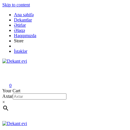
Skip to content
Ana səhifə
Dekantlar
Ətirlər
Əlaqə
Haqqımızda
Store
İstəklər
Dekant evi
Original fragrance & sample
0
Your Cart
Axtar
×