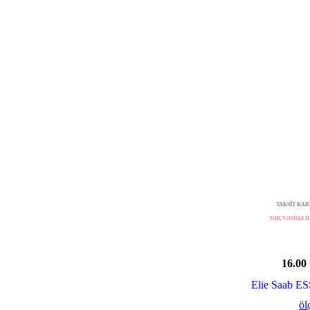
TAKSİT KART
TƏK VƏSİQƏ İL
16.00
Elie Saab 
öl