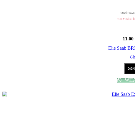
TAKSİT KART
TƏK VƏSİQƏ İL
11.00
Elie Saab 
öl
GƏL
WHA