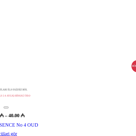
BÖ
LARI İLƏ FAİZSİZ BÖL
Ə 2-6 AYLIQ HİSSƏLİ ÖDƏ
Fiyat
₼
–
40.00
₼
aralığı:
ESSENCE No 4 OUD
16.00 ₼
-
çüləri gör