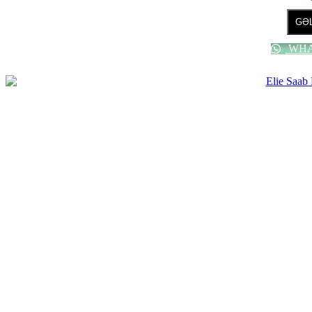
GƏL
WHA