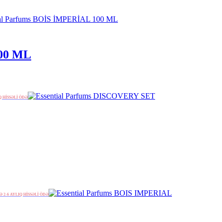
100 ML
Q HİSSƏLİ ÖDƏ
Ə 2-6 AYLIQ HİSSƏLİ ÖDƏ