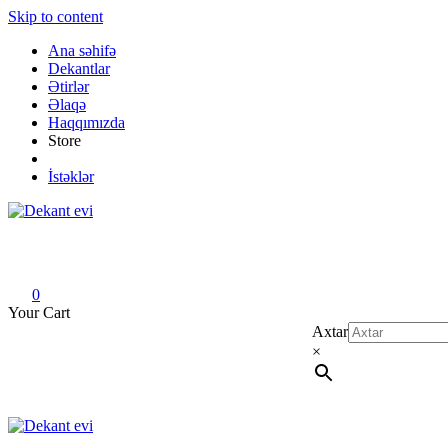
Skip to content
Ana səhifə
Dekantlar
Ətirlər
Əlaqə
Haqqımızda
Store
İstəklər
Dekant evi
Original fragrance & sample
0
Your Cart
Axtar
×