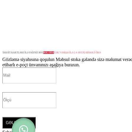
TAKSİT KARTLARI İLƏ FAİZSİZ BÖL
BÖL ÖDƏ
TƏK VƏSİQƏ İLƏ 2-6 AYLIQ HİSSƏLİ ÖDƏ
Gözləmə siyahısına qoşulun
Məhsul stoka gələndə sizə məlumat verə
etibarlı e-poçt ünvanınızı aşağıya buraxın.
GƏLƏNDƏ BİL