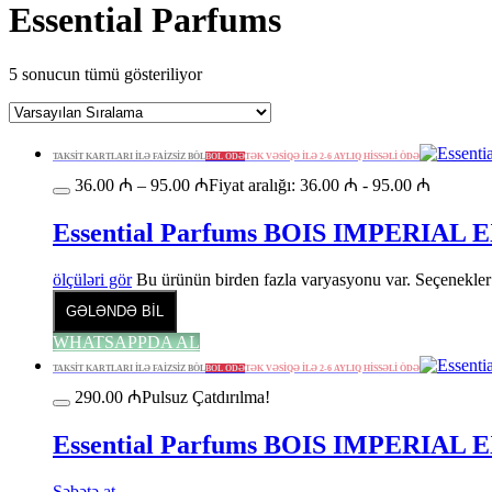
Essential Parfums
5 sonucun tümü gösteriliyor
TAKSİT KARTLARI İLƏ FAİZSİZ BÖL
BÖL ÖDƏ
TƏK VƏSİQƏ İLƏ 2-6 AYLIQ HİSSƏLİ ÖDƏ
36.00
₼
–
95.00
₼
Fiyat aralığı: 36.00 ₼ - 95.00 ₼
Essential Parfums BOIS IMPERIAL
ölçüləri gör
Bu ürünün birden fazla varyasyonu var. Seçenekler 
GƏLƏNDƏ BİL
WHATSAPPDA AL
TAKSİT KARTLARI İLƏ FAİZSİZ BÖL
BÖL ÖDƏ
TƏK VƏSİQƏ İLƏ 2-6 AYLIQ HİSSƏLİ ÖDƏ
290.00
₼
Pulsuz Çatdırılma!
Essential Parfums BOIS IMPERIAL
Səbətə at