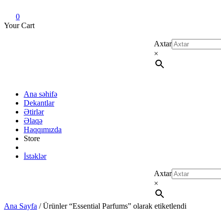
Dekant evi
Original fragrance & sample
0
Your Cart
Axtar
×
Ana səhifə
Dekantlar
Ətirlər
Əlaqə
Haqqımızda
Store
İstəklər
Axtar
×
Ana Sayfa
/ Ürünler “Essential Parfums” olarak etiketlendi