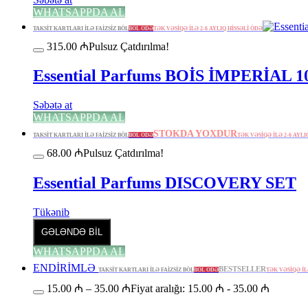
WHATSAPPDA AL
TAKSİT KARTLARI İLƏ FAİZSİZ BÖL
BÖL ÖDƏ
TƏK VƏSİQƏ İLƏ 2-6 AYLIQ HİSSƏLİ ÖDƏ
315.00
₼
Pulsuz Çatdırılma!
Essential Parfums BOİS İMPERİAL 
Səbətə at
WHATSAPPDA AL
STOKDA YOXDUR
TAKSİT KARTLARI İLƏ FAİZSİZ BÖL
BÖL ÖDƏ
TƏK VƏSİQƏ İLƏ 2-6 AYLI
68.00
₼
Pulsuz Çatdırılma!
Essential Parfums DISCOVERY SET
Tükənib
GƏLƏNDƏ BİL
WHATSAPPDA AL
ENDİRİMLƏ
BESTSELLER
TAKSİT KARTLARI İLƏ FAİZSİZ BÖL
BÖL ÖDƏ
TƏK VƏSİQƏ İL
15.00
₼
–
35.00
₼
Fiyat aralığı: 15.00 ₼ - 35.00 ₼