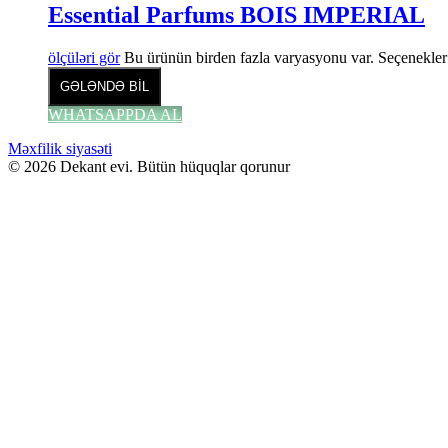
Essential Parfums BOIS IMPERIAL
ölçüləri gör
Bu ürünün birden fazla varyasyonu var. Seçenekler 
GƏLƏNDƏ BİL
WHATSAPPDA AL
Məxfilik siyasəti
© 2026 Dekant evi. Bütün hüquqlar qorunur