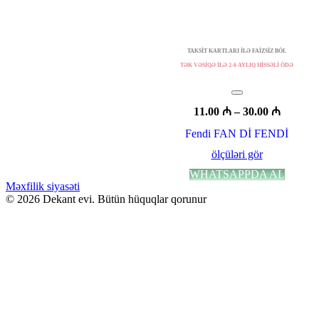
TAKSİT KARTLARI İLƏ FAİZSİZ BÖL
TƏK VƏSİQƏ İLƏ 2-6 AYLIQ HİSSƏLİ ÖDƏ
Fiyat
11.00
₼
–
30.00
₼
aralığı:
Fendi FAN Dİ FENDİ
11.00 ₼
-
ölçüləri gör
30.00 ₼
Bu
WHATSAPPDA AL
ürünün
Məxfilik siyasəti
birden
© 2026 Dekant evi. Bütün hüquqlar qorunur
fazla
varyasyonu
var.
Seçenekler
ürün
sayfasından
seçilebilir