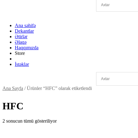
Ana səhifə
Dekantlar
Ətirlər
Əlaqə
Haqqımızda
Store
İstəklər
Ana Sayfa
/ Ürünler “HFC” olarak etiketlendi
HFC
2 sonucun tümü gösteriliyor