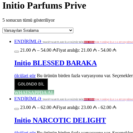
Initio Parfums Prive
5 sonucun tümü gösteriliyor
ENDİRİMLƏ
TAKSİT KARTLARI İLƏ FAİZSİZ BÖL
BÖL ÖDƏ
TƏK VƏSİQƏ İLƏ 2-6 AYLIQ HİSS
21.00
₼
–
54.00
₼
Fiyat aralığı: 21.00 ₼ - 54.00 ₼
Initio BLESSED BARAKA
ölçüləri gör
Bu ürünün birden fazla varyasyonu var. Seçenekler 
GƏLƏNDƏ BİL
WHATSAPPDA AL
ENDİRİMLƏ
TAKSİT KARTLARI İLƏ FAİZSİZ BÖL
BÖL ÖDƏ
TƏK VƏSİQƏ İLƏ 2-6 AYLIQ HİSS
23.00
₼
–
62.00
₼
Fiyat aralığı: 23.00 ₼ - 62.00 ₼
Initio NARCOTIC DELIGHT
ölçüləri gör
Bu ürünün birden fazla varyasyonu var. Seçenekler 