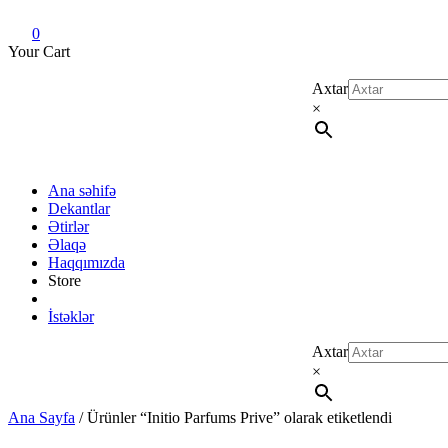
Dekant evi
Original fragrance & sample
0
Your Cart
Axtar
×
Ana səhifə
Dekantlar
Ətirlər
Əlaqə
Haqqımızda
Store
İstəklər
Axtar
×
Ana Sayfa
/ Ürünler “Initio Parfums Prive” olarak etiketlendi