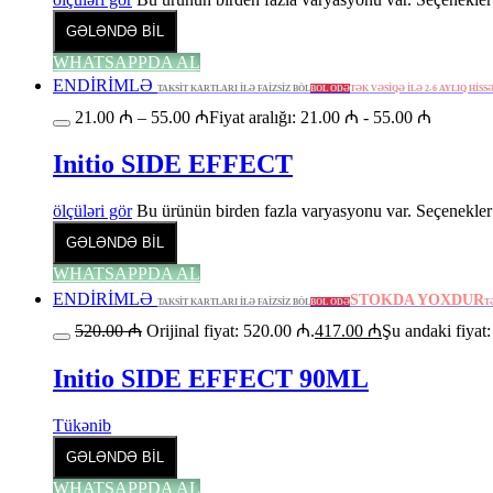
GƏLƏNDƏ BİL
WHATSAPPDA AL
ENDİRİMLƏ
TAKSİT KARTLARI İLƏ FAİZSİZ BÖL
BÖL ÖDƏ
TƏK VƏSİQƏ İLƏ 2-6 AYLIQ HİSS
21.00
₼
–
55.00
₼
Fiyat aralığı: 21.00 ₼ - 55.00 ₼
Initio SIDE EFFECT
ölçüləri gör
Bu ürünün birden fazla varyasyonu var. Seçenekler 
GƏLƏNDƏ BİL
WHATSAPPDA AL
ENDİRİMLƏ
STOKDA YOXDUR
TAKSİT KARTLARI İLƏ FAİZSİZ BÖL
BÖL ÖDƏ
T
520.00
₼
Orijinal fiyat: 520.00 ₼.
417.00
₼
Şu andaki fiyat
Initio SIDE EFFECT 90ML
Tükənib
GƏLƏNDƏ BİL
WHATSAPPDA AL