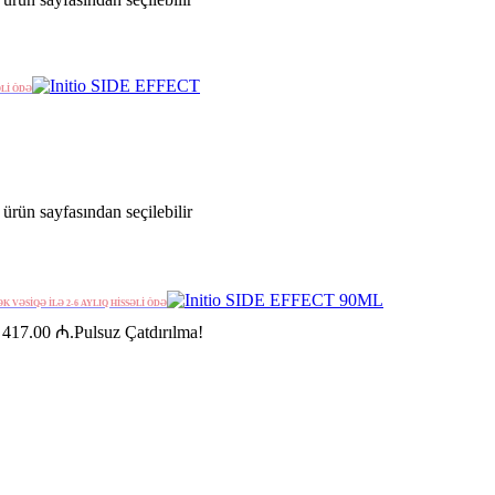
ƏLİ ÖDƏ
ürün sayfasından seçilebilir
ƏK VƏSİQƏ İLƏ 2-6 AYLIQ HİSSƏLİ ÖDƏ
: 417.00 ₼.
Pulsuz Çatdırılma!