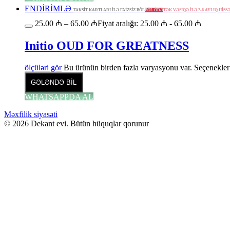
ENDİRİMLƏ
TAKSİT KARTLARI İLƏ FAİZSİZ BÖL
BÖL ÖDƏ
TƏK VƏSİQƏ İLƏ 2-6 AYLIQ HİSS
25.00
₼
–
65.00
₼
Fiyat aralığı: 25.00 ₼ - 65.00 ₼
Initio OUD FOR GREATNESS
ölçüləri gör
Bu ürünün birden fazla varyasyonu var. Seçenekler 
GƏLƏNDƏ BİL
WHATSAPPDA AL
Məxfilik siyasəti
© 2026 Dekant evi. Bütün hüquqlar qorunur