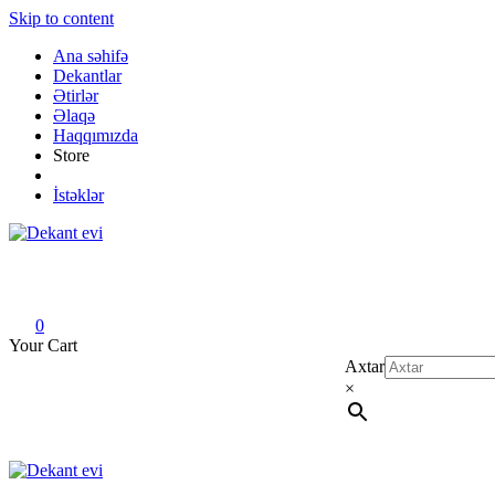
Skip to content
Ana səhifə
Dekantlar
Ətirlər
Əlaqə
Haqqımızda
Store
İstəklər
Dekant evi
Original fragrance & sample
0
Your Cart
Axtar
×