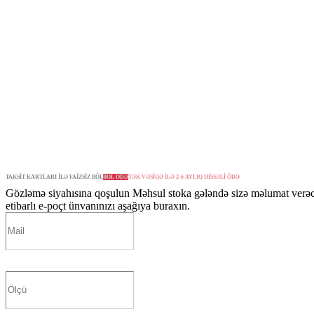
TAKSİT KARTLARI İLƏ FAİZSİZ BÖL
BÖL ÖDƏ
TƏK VƏSİQƏ İLƏ 2-6 AYLIQ HİSSƏLİ ÖDƏ
Gözləmə siyahısına qoşulun
Məhsul stoka gələndə sizə məlumat verə
etibarlı e-poçt ünvanınızı aşağıya buraxın.