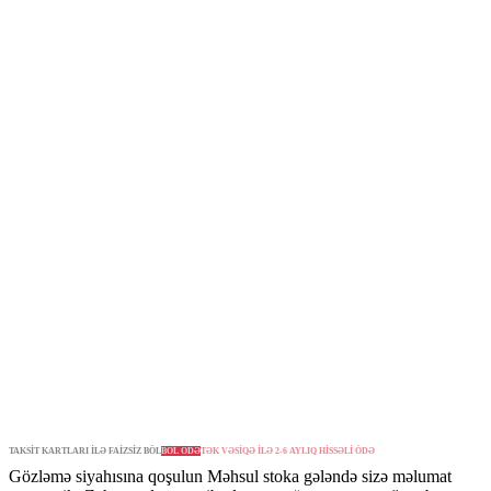
TAKSİT KARTLARI İLƏ FAİZSİZ BÖL
BÖL ÖDƏ
TƏK VƏSİQƏ İLƏ 2-6 AYLIQ HİSSƏLİ ÖDƏ
Gözləmə siyahısına qoşulun
Məhsul stoka gələndə sizə məlumat