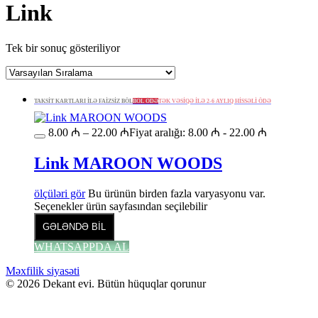
Link
Tek bir sonuç gösteriliyor
TAKSİT KARTLARI İLƏ FAİZSİZ BÖL
BÖL ÖDƏ
TƏK VƏSİQƏ İLƏ 2-6 AYLIQ HİSSƏLİ ÖDƏ
8.00
₼
–
22.00
₼
Fiyat aralığı: 8.00 ₼ - 22.00 ₼
Link MAROON WOODS
ölçüləri gör
Bu ürünün birden fazla varyasyonu var.
Seçenekler ürün sayfasından seçilebilir
GƏLƏNDƏ BİL
WHATSAPPDA AL
Məxfilik siyasəti
© 2026 Dekant evi. Bütün hüquqlar qorunur