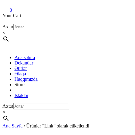
Dekant evi
Original fragrance & sample
0
Your Cart
Axtar
×
Ana səhifə
Dekantlar
Ətirlər
Əlaqə
Haqqımızda
Store
İstəklər
Axtar
×
Ana Sayfa
/ Ürünler “Link” olarak etiketlendi