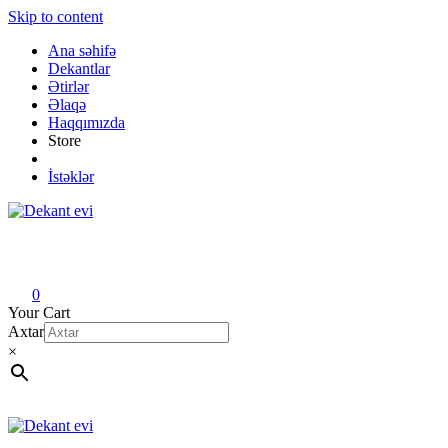
Skip to content
Ana səhifə
Dekantlar
Ətirlər
Əlaqə
Haqqımızda
Store
İstəklər
Dekant evi
Original fragrance & sample
0
Your Cart
Axtar
×