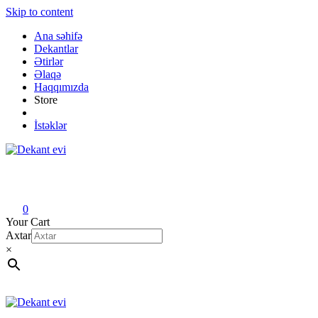
Skip to content
Ana səhifə
Dekantlar
Ətirlər
Əlaqə
Haqqımızda
Store
İstəklər
Dekant evi
Original fragrance & sample
0
Your Cart
Axtar
×