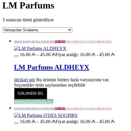
LM Parfums
3 sonucun tümü gösteriliyor
TAKSİT KARTLARI İLƏ FAİZSİZ BÖL
BÖL ÖDƏ
TƏK VƏSİQƏ İLƏ 2-6 AYLIQ HİSSƏLİ ÖDƏ
16.00
₼
–
45.00
₼
Fiyat aralığı: 16.00 ₼ - 45.00 ₼
LM Parfums ALDHEYX
ölçüləri gör
Bu ürünün birden fazla varyasyonu var.
Seçenekler ürün sayfasından seçilebilir
GƏLƏNDƏ BİL
WHATSAPPDA AL
TAKSİT KARTLARI İLƏ FAİZSİZ BÖL
BÖL ÖDƏ
TƏK VƏSİQƏ İLƏ 2-6 AYLIQ HİSSƏLİ ÖDƏ
16.00
₼
–
45.00
₼
Fiyat aralığı: 16.00 ₼ - 45.00 ₼