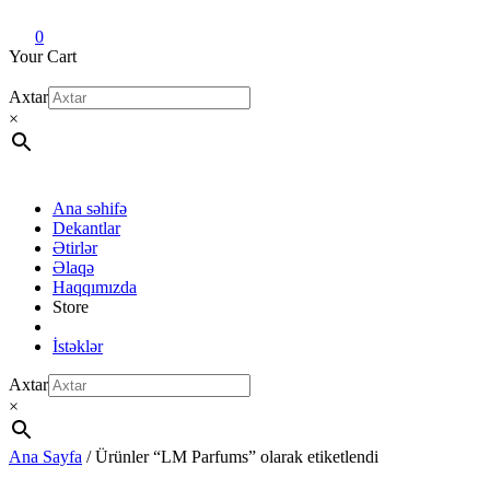
Dekant evi
Original fragrance & sample
0
Your Cart
Axtar
×
Ana səhifə
Dekantlar
Ətirlər
Əlaqə
Haqqımızda
Store
İstəklər
Axtar
×
Ana Sayfa
/ Ürünler “LM Parfums” olarak etiketlendi