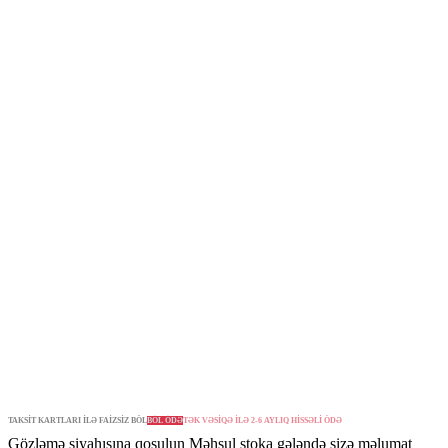
TAKSİT KARTLARI İLƏ FAİZSİZ BÖL
BÖL ÖDƏ
TƏK VƏSİQƏ İLƏ 2-6 AYLIQ HİSSƏLİ ÖDƏ
Gözləmə siyahısına qoşulun
Məhsul stoka gələndə sizə məlumat