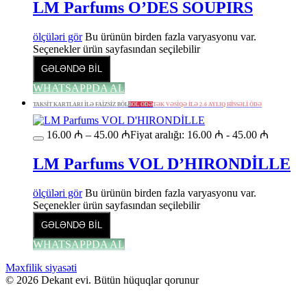
LM Parfums O’DES SOUPIRS
ölçüləri gör
Bu ürünün birden fazla varyasyonu var.
Seçenekler ürün sayfasından seçilebilir
GƏLƏNDƏ BİL
WHATSAPPDA AL
TAKSİT KARTLARI İLƏ FAİZSİZ BÖL
BÖL ÖDƏ
TƏK VƏSİQƏ İLƏ 2-6 AYLIQ HİSSƏLİ ÖDƏ
16.00
₼
–
45.00
₼
Fiyat aralığı: 16.00 ₼ - 45.00 ₼
LM Parfums VOL D’HIRONDİLLE
ölçüləri gör
Bu ürünün birden fazla varyasyonu var.
Seçenekler ürün sayfasından seçilebilir
GƏLƏNDƏ BİL
WHATSAPPDA AL
Məxfilik siyasəti
© 2026 Dekant evi. Bütün hüquqlar qorunur