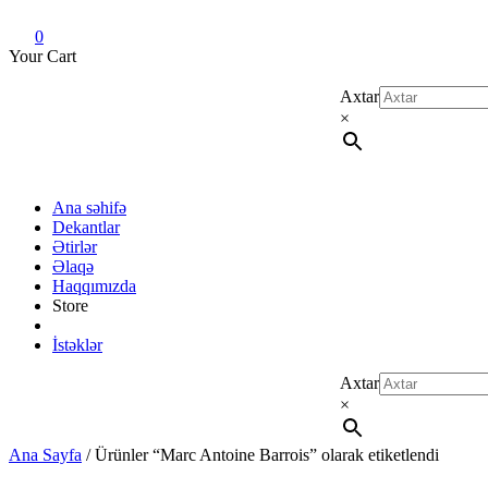
Dekant evi
Original fragrance & sample
0
Your Cart
Axtar
×
Ana səhifə
Dekantlar
Ətirlər
Əlaqə
Haqqımızda
Store
İstəklər
Axtar
×
Ana Sayfa
/ Ürünler “Marc Antoine Barrois” olarak etiketlendi