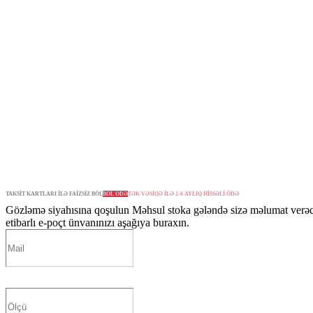
TAKSİT KARTLARI İLƏ FAİZSİZ BÖL
BÖL ÖDƏ
TƏK VƏSİQƏ İLƏ 2-6 AYLIQ HİSSƏLİ ÖDƏ
Gözləmə siyahısına qoşulun
Məhsul stoka gələndə sizə məlumat verə
etibarlı e-poçt ünvanınızı aşağıya buraxın.