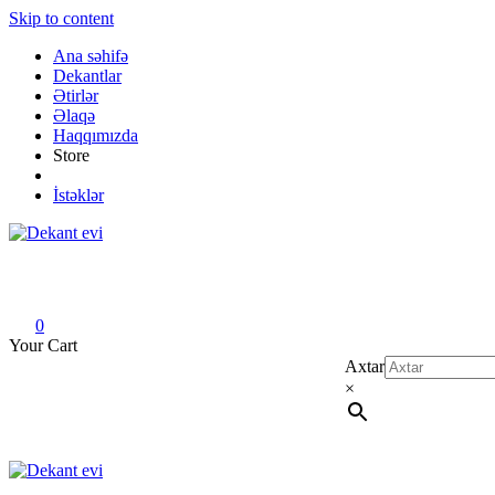
Skip to content
Ana səhifə
Dekantlar
Ətirlər
Əlaqə
Haqqımızda
Store
İstəklər
Dekant evi
Original fragrance & sample
0
Your Cart
Axtar
×