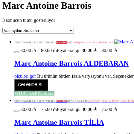
Marc Antoine Barrois
3 sonucun tümü gösteriliyor
TAKSİT KARTLARI İLƏ FAİZSİZ BÖL
BÖL ÖDƏ
TƏK VƏSİQƏ İLƏ 2-6 AYLIQ HİSSƏLİ ÖDƏ
30.00
₼
–
80.00
₼
Fiyat aralığı: 30.00 ₼ - 80.00 ₼
Marc Antoine Barrois ALDEBARAN
ölçüləri gör
Bu ürünün birden fazla varyasyonu var. Seçenekler 
GƏLƏNDƏ BİL
WHATSAPPDA AL
BESTSELLER
TAKSİT KARTLARI İLƏ FAİZSİZ BÖL
BÖL ÖDƏ
TƏK VƏSİQƏ İLƏ 2-6 AYLIQ HİSSƏLİ ÖD
30.00
₼
–
75.00
₼
Fiyat aralığı: 30.00 ₼ - 75.00 ₼
Marc Antoine Barrois TİLİA