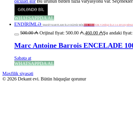
ölçüləri gör
Bu ürünün birden fazla varyasyonu var. Seçenekler 
GƏLƏNDƏ BİL
WHATSAPPDA AL
ENDİRİMLƏ
TAKSİT KARTLARI İLƏ FAİZSİZ BÖL
BÖL ÖDƏ
TƏK VƏSİQƏ İLƏ 2-6 AYLIQ HİSS
500.00
₼
Orijinal fiyat: 500.00 ₼.
460.00
₼
Şu andaki fiyat
Marc Antoine Barrois ENCELADE 1
Səbətə at
WHATSAPPDA AL
Məxfilik siyasəti
© 2026 Dekant evi. Bütün hüquqlar qorunur