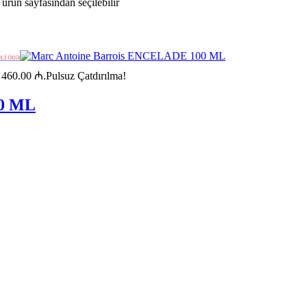
ürün sayfasından seçilebilir
ƏLİ ÖDƏ
: 460.00 ₼.
Pulsuz Çatdırılma!
00 ML