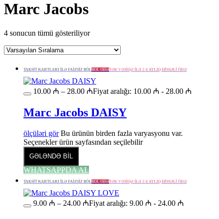
Marc Jacobs
4 sonucun tümü gösteriliyor
TAKSİT KARTLARI İLƏ FAİZSİZ BÖL
BÖL ÖDƏ
TƏK VƏSİQƏ İLƏ 2-6 AYLIQ HİSSƏLİ ÖDƏ
10.00
₼
–
28.00
₼
Fiyat aralığı: 10.00 ₼ - 28.00 ₼
Marc Jacobs DAISY
ölçüləri gör
Bu ürünün birden fazla varyasyonu var.
Seçenekler ürün sayfasından seçilebilir
GƏLƏNDƏ BİL
WHATSAPPDA AL
TAKSİT KARTLARI İLƏ FAİZSİZ BÖL
BÖL ÖDƏ
TƏK VƏSİQƏ İLƏ 2-6 AYLIQ HİSSƏLİ ÖDƏ
9.00
₼
–
24.00
₼
Fiyat aralığı: 9.00 ₼ - 24.00 ₼