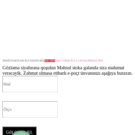
TAKSİT KARTLARI İLƏ FAİZSİZ BÖL
BÖL ÖDƏ
TƏK VƏSİQƏ İLƏ 2-6 AYLIQ HİSSƏLİ ÖDƏ
Gözləmə siyahısına qoşulun
Məhsul stoka gələndə sizə məlumat
verəcəyik. Zəhmət olmasa etibarlı e-poçt ünvanınızı aşağıya buraxın.
GƏLƏNDƏ BİL