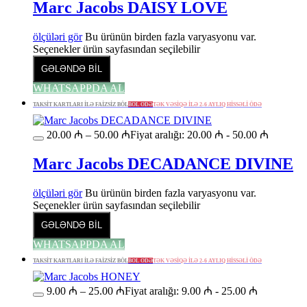
Marc Jacobs DAISY LOVE
ölçüləri gör
Bu ürünün birden fazla varyasyonu var.
Seçenekler ürün sayfasından seçilebilir
GƏLƏNDƏ BİL
WHATSAPPDA AL
TAKSİT KARTLARI İLƏ FAİZSİZ BÖL
BÖL ÖDƏ
TƏK VƏSİQƏ İLƏ 2-6 AYLIQ HİSSƏLİ ÖDƏ
20.00
₼
–
50.00
₼
Fiyat aralığı: 20.00 ₼ - 50.00 ₼
Marc Jacobs DECADANCE DIVINE
ölçüləri gör
Bu ürünün birden fazla varyasyonu var.
Seçenekler ürün sayfasından seçilebilir
GƏLƏNDƏ BİL
WHATSAPPDA AL
TAKSİT KARTLARI İLƏ FAİZSİZ BÖL
BÖL ÖDƏ
TƏK VƏSİQƏ İLƏ 2-6 AYLIQ HİSSƏLİ ÖDƏ
9.00
₼
–
25.00
₼
Fiyat aralığı: 9.00 ₼ - 25.00 ₼