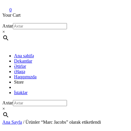
Dekant evi
Original fragrance & sample
0
Your Cart
Axtar
×
Ana səhifə
Dekantlar
Ətirlər
Əlaqə
Haqqımızda
Store
İstəklər
Axtar
×
Ana Sayfa
/ Ürünler “Marc Jacobs” olarak etiketlendi