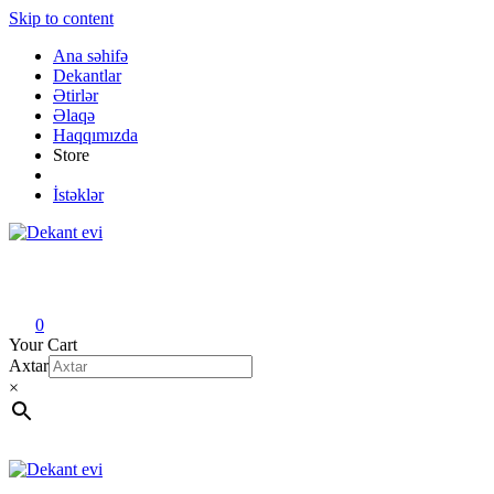
Skip to content
Ana səhifə
Dekantlar
Ətirlər
Əlaqə
Haqqımızda
Store
İstəklər
Dekant evi
Original fragrance & sample
0
Your Cart
Axtar
×