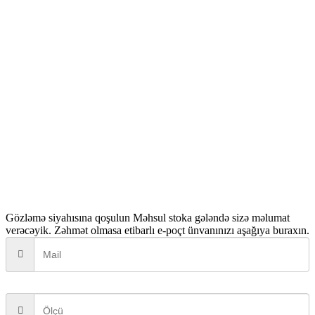
Gözləmə siyahısına qoşulun
Məhsul stoka gələndə sizə məlumat
verəcəyik. Zəhmət olmasa etibarlı e-poçt ünvanınızı aşağıya buraxın.