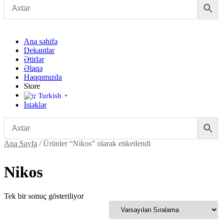
Ana səhifə
Dekantlar
Ətirlər
Əlaqə
Haqqımızda
Store
Turkish
▼
İstəklər
Ana Sayfa
/ Ürünler “Nikos” olarak etiketlendi
Nikos
Tek bir sonuç gösteriliyor