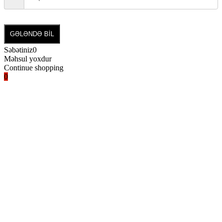
GƏLƏNDƏ BİL
Səbətiniz
0
Məhsul yoxdur
Continue shopping
0