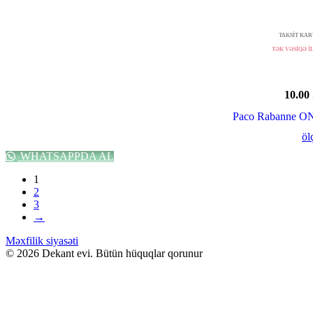
TAKSİT KART
TƏK VƏSİQƏ İL
10.00
Paco Rabanne 
öl
WHATSAPPDA AL
1
2
3
→
Məxfilik siyasəti
© 2026 Dekant evi. Bütün hüquqlar qorunur