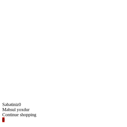
Səbətiniz
0
Məhsul yoxdur
Continue shopping
0