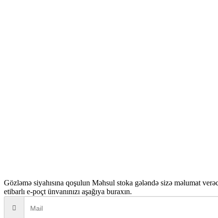
Gözləmə siyahısına qoşulun
Məhsul stoka gələndə sizə məlumat verə
etibarlı e-poçt ünvanınızı aşağıya buraxın.