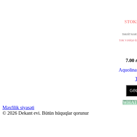
STOK
TAKSİT KART
TƏK VƏSİQƏ İL
7.00
Aquolin
GƏL
WHAT
Məxfilik siyasəti
© 2026 Dekant evi. Bütün hüquqlar qorunur