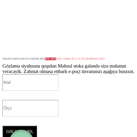
TAKSİT KARTLARI İLƏ FAİZSİZ BÖL
BÖL ÖDƏ
TƏK VƏSİQƏ İLƏ 2-6 AYLIQ HİSSƏLİ ÖDƏ
Gözləmə siyahısına qoşulun
Məhsul stoka gələndə sizə məlumat
verəcəyik. Zəhmət olmasa etibarlı e-poçt ünvanınızı aşağıya buraxın.
GƏLƏNDƏ BİL