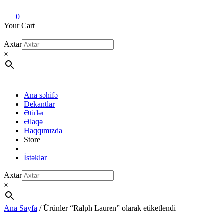
Dekant evi
Original fragrance & sample
0
Your Cart
Axtar
×
Ana səhifə
Dekantlar
Ətirlər
Əlaqə
Haqqımızda
Store
İstəklər
Axtar
×
Ana Sayfa
/ Ürünler “Ralph Lauren” olarak etiketlendi