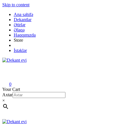
Skip to content
Ana səhifə
Dekantlar
Ətirlər
Əlaqə
Haqqımızda
Store
İstəklər
Dekant evi
Original fragrance & sample
0
Your Cart
Axtar
×