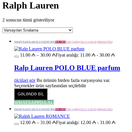
Ralph Lauren
2 sonucun tümü gösteriliyor
TAKSİT KARTLARI İLƏ FAİZSİZ BÖL
BÖL ÖDƏ
TƏK VƏSİQƏ İLƏ 2-6 AYLIQ HİSSƏLİ ÖDƏ
11.00
₼
–
30.00
₼
Fiyat aralığı: 11.00 ₼ - 30.00 ₼
Ralp Lauren POLO BLUE parfum
ölçüləri gör
Bu ürünün birden fazla varyasyonu var.
Seçenekler ürün sayfasından seçilebilir
GƏLƏNDƏ BİL
WHATSAPPDA AL
TAKSİT KARTLARI İLƏ FAİZSİZ BÖL
BÖL ÖDƏ
TƏK VƏSİQƏ İLƏ 2-6 AYLIQ HİSSƏLİ ÖDƏ
12.00
₼
–
31.00
₼
Fiyat aralığı: 12.00 ₼ - 31.00 ₼