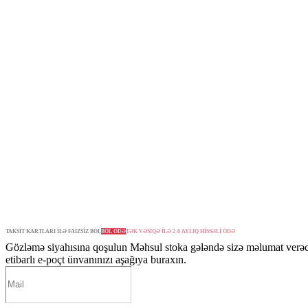
TAKSİT KARTLARI İLƏ FAİZSİZ BÖL
BÖL ÖDƏ
TƏK VƏSİQƏ İLƏ 2-6 AYLIQ HİSSƏLİ ÖDƏ
Gözləmə siyahısına qoşulun
Məhsul stoka gələndə sizə məlumat verə
etibarlı e-poçt ünvanınızı aşağıya buraxın.