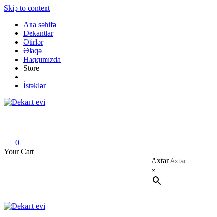
Skip to content
Ana səhifə
Dekantlar
Ətirlər
Əlaqə
Haqqımızda
Store
İstəklər
Dekant evi
Original fragrance & sample
0
Your Cart
Axtar
×