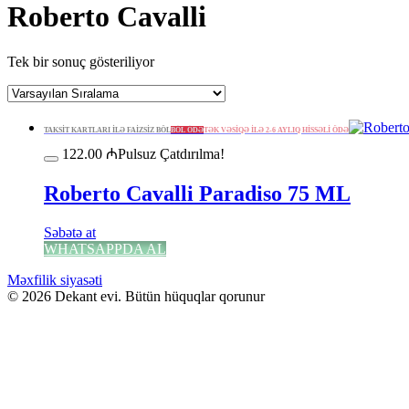
Roberto Cavalli
Tek bir sonuç gösteriliyor
TAKSİT KARTLARI İLƏ FAİZSİZ BÖL
BÖL ÖDƏ
TƏK VƏSİQƏ İLƏ 2-6 AYLIQ HİSSƏLİ ÖDƏ
122.00
₼
Pulsuz Çatdırılma!
Roberto Cavalli Paradiso 75 ML
Səbətə at
WHATSAPPDA AL
Məxfilik siyasəti
© 2026 Dekant evi. Bütün hüquqlar qorunur