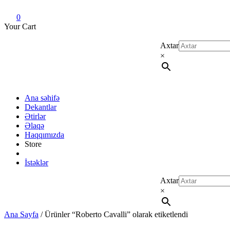
Dekant evi
Original fragrance & sample
0
Your Cart
Axtar
×
Ana səhifə
Dekantlar
Ətirlər
Əlaqə
Haqqımızda
Store
İstəklər
Axtar
×
Ana Sayfa
/ Ürünler “Roberto Cavalli” olarak etiketlendi