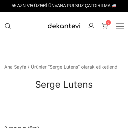
55 AZN VƏ ÜZƏRİ ÜNVANA PULSUZ ÇATDIRILMA
Skip
to
0
content
Original fragrance & sample
Dekant evi
Ana Sayfa
/ Ürünler “Serge Lutens” olarak etiketlendi
Serge Lutens