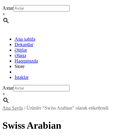
Axtar
×
Ana səhifə
Dekantlar
Ətirlər
Əlaqə
Haqqımızda
Store
İstəklər
Axtar
×
Ana Sayfa
/ Ürünler “Swiss Arabian” olarak etiketlendi
Swiss Arabian