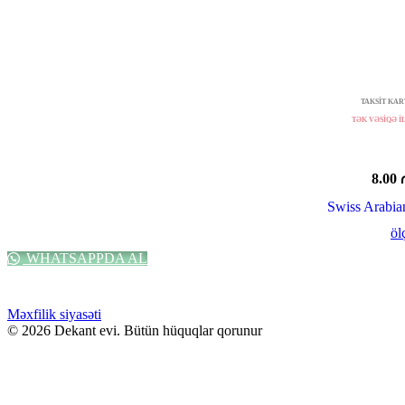
TAKSİT KART
TƏK VƏSİQƏ İL
8.00
Swiss Arab
öl
WHATSAPPDA AL
Məxfilik siyasəti
© 2026 Dekant evi. Bütün hüquqlar qorunur