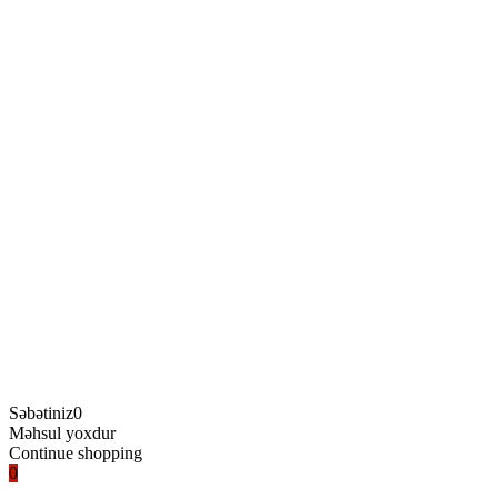
Səbətiniz
0
Məhsul yoxdur
Continue shopping
0