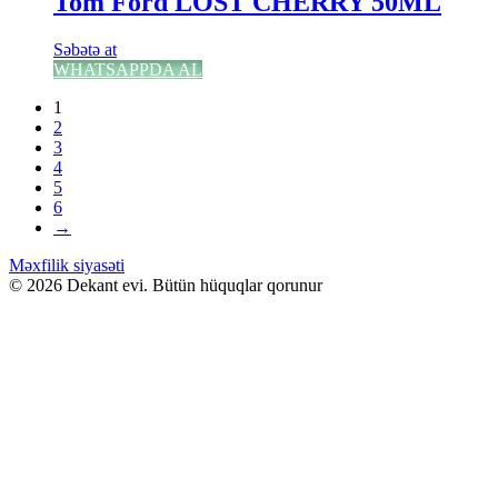
Tom Ford LOST CHERRY 50ML
Səbətə at
WHATSAPPDA AL
1
2
3
4
5
6
→
Məxfilik siyasəti
© 2026 Dekant evi. Bütün hüquqlar qorunur