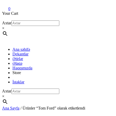
Dekant evi
Original fragrance & sample
0
Your Cart
Axtar
×
Ana səhifə
Dekantlar
Ətirlər
Əlaqə
Haqqımızda
Store
İstəklər
Axtar
×
Ana Sayfa
/ Ürünler “Tom Ford” olarak etiketlendi