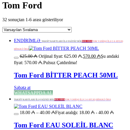
Tom Ford
32 sonuçtan 1-6 arası gösteriliyor
ENDİRİMLƏ
TAKSİT KARTLARI İLƏ FAİZSİZ BÖL
BÖL ÖDƏ
TƏK VƏSİQƏ İLƏ 2-6 AYLIQ
HİSSƏLİ ÖDƏ
625.00
₼
Orijinal fiyat: 625.00 ₼.
570.00
₼
Şu andaki
fiyat: 570.00 ₼.
Pulsuz Çatdırılma!
Tom Ford BİTTER PEACH 50ML
Səbətə at
WHATSAPPDA AL
TAKSİT KARTLARI İLƏ FAİZSİZ BÖL
BÖL ÖDƏ
TƏK VƏSİQƏ İLƏ 2-6 AYLIQ HİSSƏLİ ÖDƏ
18.00
₼
–
40.00
₼
Fiyat aralığı: 18.00 ₼ - 40.00 ₼
Tom Ford EAU SOLEİL BLANC