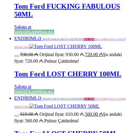
Tom Ford FUCKING FABULOUS
50ML
Səbətə at
WHATSAPPDA AL
ENDİRİMLƏ
TAKSİT KARTLARI İLƏ FAİZSİZ BÖL
BÖL ÖDƏ
TƏK VƏSİQƏ İLƏ 2-6 AYLIQ
HİSSƏLİ ÖDƏ
930.00
₼
Orijinal fiyat: 930.00 ₼.
720.00
₼
Şu andaki
fiyat: 720.00 ₼.
Pulsuz Çatdırılma!
Tom Ford LOST CHERRY 100ML
Səbətə at
WHATSAPPDA AL
ENDİRİMLƏ
TAKSİT KARTLARI İLƏ FAİZSİZ BÖL
BÖL ÖDƏ
TƏK VƏSİQƏ İLƏ 2-6 AYLIQ
HİSSƏLİ ÖDƏ
610.00
₼
Orijinal fiyat: 610.00 ₼.
560.00
₼
Şu andaki
fiyat: 560.00 ₼.
Pulsuz Çatdırılma!