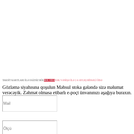
TAKSİT KARTLARI İLƏ FAİZSİZ BÖL
BÖL ÖDƏ
TƏK VƏSİQƏ İLƏ 2-6 AYLIQ HİSSƏLİ ÖDƏ
Gözləmə siyahısına qoşulun
Məhsul stoka gələndə sizə məlumat
verəcəyik. Zəhmət olmasa etibarlı e-poçt ünvanınızı aşağıya buraxın.