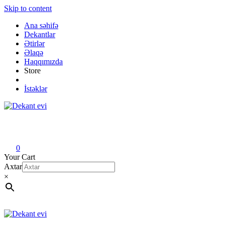
Skip to content
Ana səhifə
Dekantlar
Ətirlər
Əlaqə
Haqqımızda
Store
İstəklər
Dekant evi
Original fragrance & sample
0
Your Cart
Axtar
×