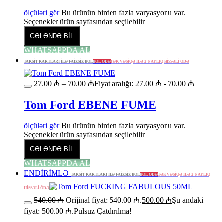
ölçüləri gör
Bu ürünün birden fazla varyasyonu var.
Seçenekler ürün sayfasından seçilebilir
GƏLƏNDƏ BİL
WHATSAPPDA AL
TAKSİT KARTLARI İLƏ FAİZSİZ BÖL
BÖL ÖDƏ
TƏK VƏSİQƏ İLƏ 2-6 AYLIQ HİSSƏLİ ÖDƏ
27.00
₼
–
70.00
₼
Fiyat aralığı: 27.00 ₼ - 70.00 ₼
Tom Ford EBENE FUME
ölçüləri gör
Bu ürünün birden fazla varyasyonu var.
Seçenekler ürün sayfasından seçilebilir
GƏLƏNDƏ BİL
WHATSAPPDA AL
ENDİRİMLƏ
TAKSİT KARTLARI İLƏ FAİZSİZ BÖL
BÖL ÖDƏ
TƏK VƏSİQƏ İLƏ 2-6 AYLIQ
HİSSƏLİ ÖDƏ
540.00
₼
Orijinal fiyat: 540.00 ₼.
500.00
₼
Şu andaki
fiyat: 500.00 ₼.
Pulsuz Çatdırılma!