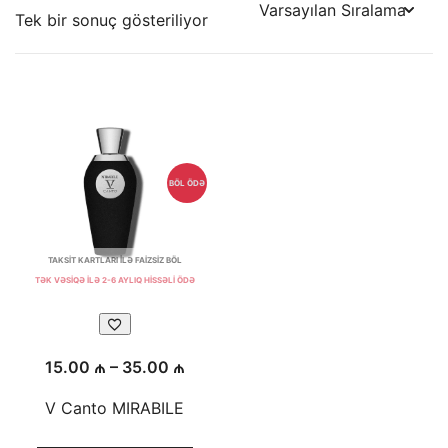
Tek bir sonuç gösteriliyor
BÖL ÖDƏ
TAKSİT KARTLARI İLƏ FAİZSİZ BÖL
TƏK VƏSİQƏ İLƏ 2-6 AYLIQ HİSSƏLİ ÖDƏ
Fiyat
15.00
₼
–
35.00
₼
aralığı:
V Canto MIRABILE
15.00 ₼
-