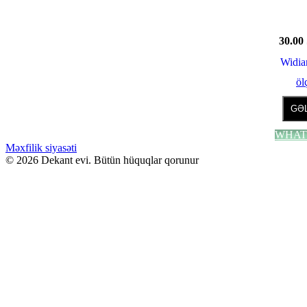
30.00
Widi
öl
GƏL
WHAT
Məxfilik siyasəti
© 2026 Dekant evi. Bütün hüquqlar qorunur