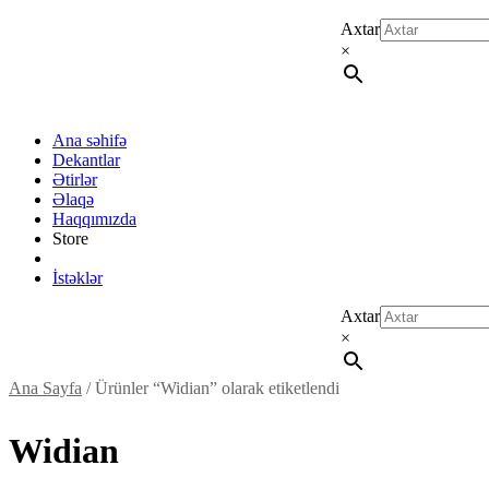
Axtar
×
Ana səhifə
Dekantlar
Ətirlər
Əlaqə
Haqqımızda
Store
İstəklər
Axtar
×
Ana Sayfa
/ Ürünler “Widian” olarak etiketlendi
Widian