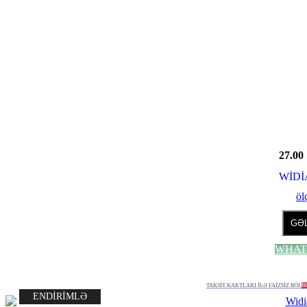
27.00
WİDİ
öl
GƏL
WHAT
TAKSİT KARTLARI İLƏ FAİZSİZ BÖL
B
ENDİRİMLƏ