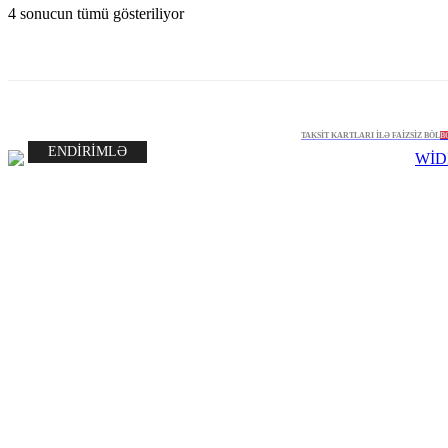
4 sonucun tümü gösteriliyor
TAKSİT KARTLARI İLƏ FAİZSİZ BÖL
B
ENDİRİMLƏ