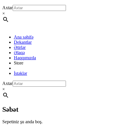
Axtar
×
Ana səhifə
Dekantlar
Ətirlər
Əlaqə
Haqqımızda
Store
İstəklər
Axtar
×
Səbət
Sepetiniz şu anda boş.