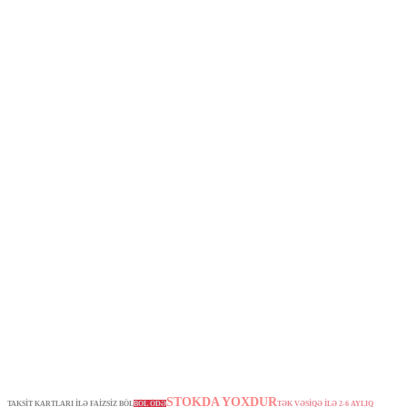
STOKDA YOXDUR
TAKSİT KARTLARI İLƏ FAİZSİZ BÖL
BÖL ÖDƏ
TƏK VƏSİQƏ İLƏ 2-6 AYLIQ