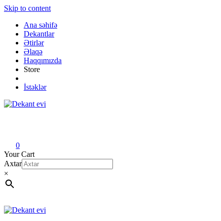
Skip to content
Ana səhifə
Dekantlar
Ətirlər
Əlaqə
Haqqımızda
Store
İstəklər
Dekant evi
Original fragrance & sample
0
Your Cart
Axtar
×