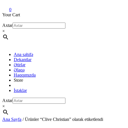
Dekant evi
Original fragrance & sample
0
Your Cart
Axtar
×
Ana səhifə
Dekantlar
Ətirlər
Əlaqə
Haqqımızda
Store
İstəklər
Axtar
×
Ana Sayfa
/ Ürünler “Clive Christian” olarak etiketlendi