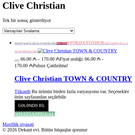
Clive Christian
Tek bir sonuç gösteriliyor
STOKDA YOXDUR
TAKSİT KARTLARI İLƏ FAİZSİZ BÖL
BÖL ÖDƏ
TƏK VƏSİQƏ İLƏ 2-6
AYLIQ HİSSƏLİ ÖDƏ
66.00
₼
–
170.00
₼
Fiyat aralığı: 66.00 ₼ -
170.00 ₼
Pulsuz Çatdırılma!
Clive Christian TOWN & COUNTRY
Tükənib
Bu ürünün birden fazla varyasyonu var. Seçenekler
ürün sayfasından seçilebilir
GƏLƏNDƏ BİL
WHATSAPPDA AL
Məxfilik siyasəti
© 2026 Dekant evi. Bütün hüquqlar qorunur