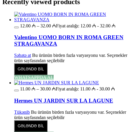
Recently viewed products
12.00
₼
–
32.00
₼
Fiyat aralığı: 12.00 ₼ - 32.00 ₼
Valentino UOMO BORN IN ROMA GREEN
STRAGAVANZA
Səbətə at
Bu ürünün birden fazla varyasyonu var. Seçenekler
ürün sayfasından seçilebilir
GƏLƏNDƏ BİL
WHATSAPPDA AL
11.00
₼
–
30.00
₼
Fiyat aralığı: 11.00 ₼ - 30.00 ₼
Hermes UN JARDIN SUR LA LAGUNE
Tükənib
Bu ürünün birden fazla varyasyonu var. Seçenekler
ürün sayfasından seçilebilir
GƏLƏNDƏ BİL