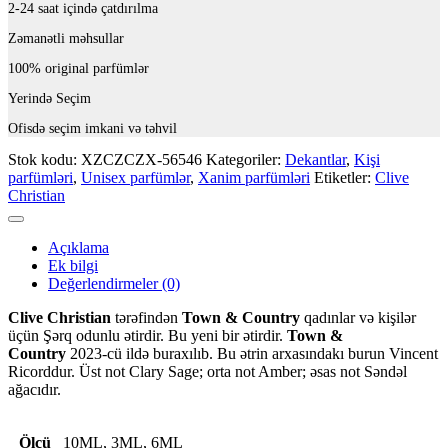
2-24 saat içində çatdırılma
Zəmanətli məhsullar
100% original parfümlər
Yerində Seçim
Ofisdə seçim imkani və təhvil
Stok kodu:
XZCZCZX-56546
Kategoriler:
Dekantlar
,
Kişi
parfümləri
,
Unisex parfümlər
,
Xanim parfümləri
Etiketler:
Clive
Christian
Açıklama
Ek bilgi
Değerlendirmeler (0)
Clive Christian
tərəfindən
Town & Country
qadınlar və kişilər
üçün Şərq odunlu ətirdir. Bu yeni bir ətirdir.
Town &
Country
2023-cü ildə buraxılıb. Bu ətrin arxasındakı burun Vincent
Ricorddur. Üst not Clary Sage; orta not Amber; əsas not Səndəl
ağacıdır.
Ölçü
10ML, 3ML, 6ML