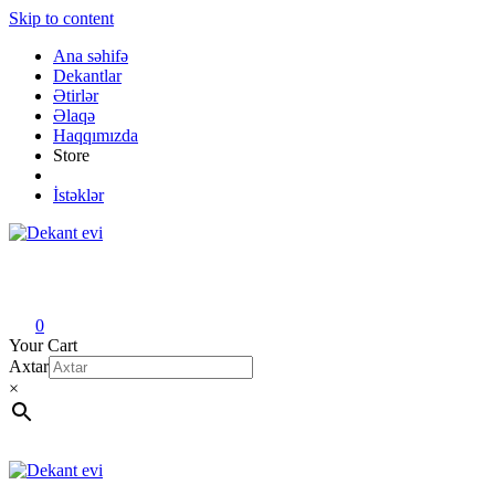
Skip to content
Ana səhifə
Dekantlar
Ətirlər
Əlaqə
Haqqımızda
Store
İstəklər
Dekant evi
Original fragrance & sample
0
Your Cart
Axtar
×