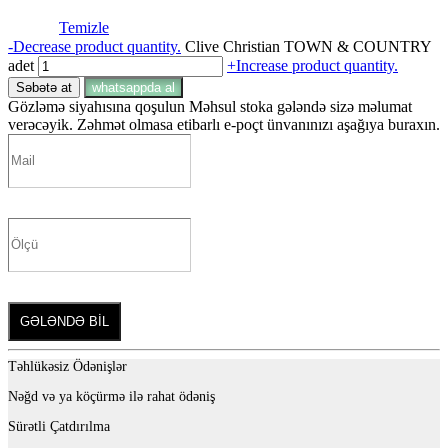
Temizle
-
Decrease product quantity.
Clive Christian TOWN & COUNTRY
adet
+
Increase product quantity.
Səbətə at
whatsappda al
Gözləmə siyahısına qoşulun
Məhsul stoka gələndə sizə məlumat
verəcəyik. Zəhmət olmasa etibarlı e-poçt ünvanınızı aşağıya buraxın.
GƏLƏNDƏ BİL
Təhlükəsiz Ödənişlər
Nəğd və ya köçürmə ilə rahat ödəniş
Sürətli Çatdırılma