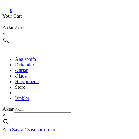
Dekant evi
Original fragrance & sample
0
Your Cart
Axtar
×
Ana səhifə
Dekantlar
Ətirlər
Əlaqə
Haqqımızda
Store
İstəklər
Axtar
×
Ana Sayfa
/
Kişi parfümləri