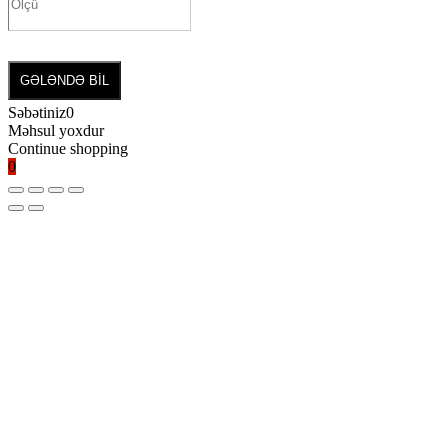
GƏLƏNDƏ BİL
Səbətiniz
0
Məhsul yoxdur
Continue shopping
0