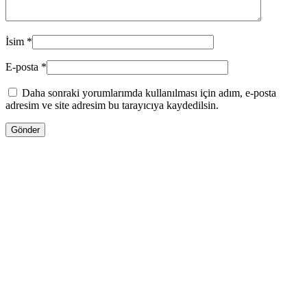
İsim
*
E-posta
*
Daha sonraki yorumlarımda kullanılması için adım, e-posta
adresim ve site adresim bu tarayıcıya kaydedilsin.
13.00
₼
–
35.00
₼
Fiyat aralığı: 13.00 ₼ - 35.00 ₼
Jo Malone LİME BASİL & MANDARİN
Səbətə at
Bu ürünün birden fazla varyasyonu var.
Seçenekler ürün sayfasından seçilebilir
GƏLƏNDƏ BİL