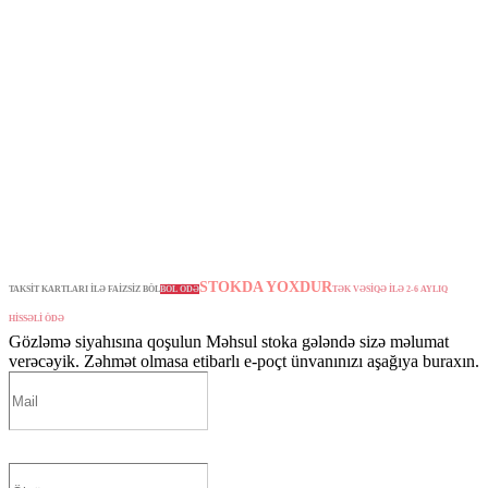
STOKDA YOXDUR
TAKSİT KARTLARI İLƏ FAİZSİZ BÖL
BÖL ÖDƏ
TƏK VƏSİQƏ İLƏ 2-6 AYLIQ
HİSSƏLİ ÖDƏ
Gözləmə siyahısına qoşulun
Məhsul stoka gələndə sizə məlumat
verəcəyik. Zəhmət olmasa etibarlı e-poçt ünvanınızı aşağıya buraxın.