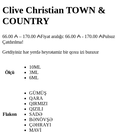
Clive Christian TOWN &
COUNTRY
66.00
₼
–
170.00
₼
Fiyat aralığı: 66.00 ₼ - 170.00 ₼
Pulsuz
Çatdırılma!
Getdiyiniz hər yerdə heyrətamiz bir qoxu izi buraxır
10ML
Ölçü
3ML
6ML
GÜMÜŞ
QARA
QIRMIZI
QIZILI
Flakon
SADƏ
BƏNÖVŞƏ
ÇƏHRAYI
MAVİ