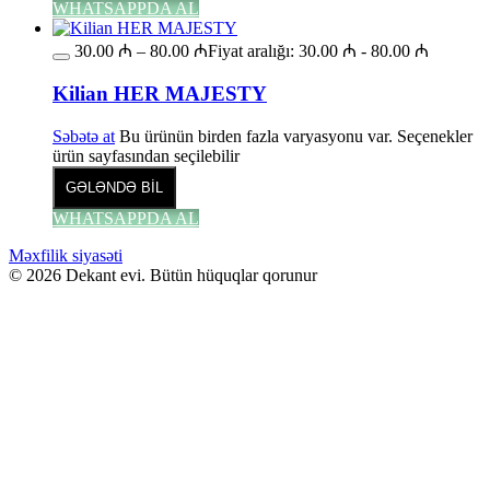
WHATSAPPDA AL
30.00
₼
–
80.00
₼
Fiyat aralığı: 30.00 ₼ - 80.00 ₼
Kilian HER MAJESTY
Səbətə at
Bu ürünün birden fazla varyasyonu var. Seçenekler
ürün sayfasından seçilebilir
GƏLƏNDƏ BİL
WHATSAPPDA AL
Məxfilik siyasəti
© 2026 Dekant evi. Bütün hüquqlar qorunur