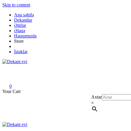
Skip to content
Ana səhifə
Dekantlar
Ətirlər
Əlaqə
Haqqımızda
Store
İstəklər
Dekant evi
Original fragrance & sample
0
Your Cart
Axtar
×