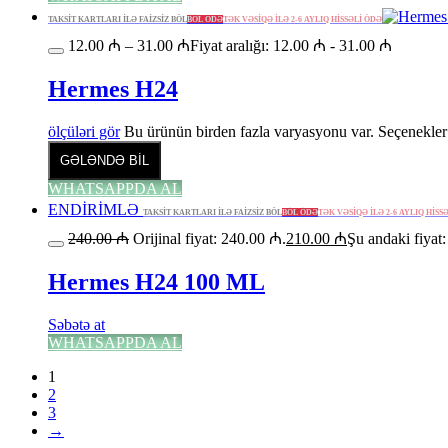
TAKSİT KARTLARI İLƏ FAİZSİZ BÖL
BÖL ÖDƏ
TƏK VƏSİQƏ İLƏ 2-6 AYLIQ HİSSƏLİ ÖDƏ
12.00
₼
–
31.00
₼
Fiyat aralığı: 12.00 ₼ - 31.00 ₼
Hermes H24
ölçüləri gör
Bu ürünün birden fazla varyasyonu var. Seçenekler 
GƏLƏNDƏ BİL
WHATSAPPDA AL
ENDİRİMLƏ
TAKSİT KARTLARI İLƏ FAİZSİZ BÖL
BÖL ÖDƏ
TƏK VƏSİQƏ İLƏ 2-6 AYLIQ HİSS
240.00
₼
Orijinal fiyat: 240.00 ₼.
210.00
₼
Şu andaki fiyat
Hermes H24 100 ML
Səbətə at
WHATSAPPDA AL
1
2
3
→