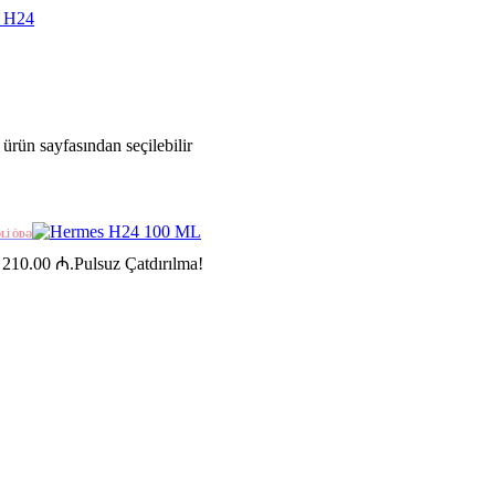
ürün sayfasından seçilebilir
ƏLİ ÖDƏ
: 210.00 ₼.
Pulsuz Çatdırılma!