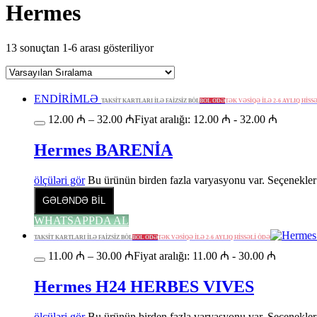
Hermes
13 sonuçtan 1-6 arası gösteriliyor
ENDİRİMLƏ
TAKSİT KARTLARI İLƏ FAİZSİZ BÖL
BÖL ÖDƏ
TƏK VƏSİQƏ İLƏ 2-6 AYLIQ HİSS
12.00
₼
–
32.00
₼
Fiyat aralığı: 12.00 ₼ - 32.00 ₼
Hermes BARENİA
ölçüləri gör
Bu ürünün birden fazla varyasyonu var. Seçenekler 
GƏLƏNDƏ BİL
WHATSAPPDA AL
TAKSİT KARTLARI İLƏ FAİZSİZ BÖL
BÖL ÖDƏ
TƏK VƏSİQƏ İLƏ 2-6 AYLIQ HİSSƏLİ ÖDƏ
11.00
₼
–
30.00
₼
Fiyat aralığı: 11.00 ₼ - 30.00 ₼
Hermes H24 HERBES VIVES
ölçüləri gör
Bu ürünün birden fazla varyasyonu var. Seçenekler 