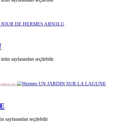
U
ürün sayfasından seçilebilir
Q HİSSƏLİ ÖDƏ
NE
n sayfasından seçilebilir