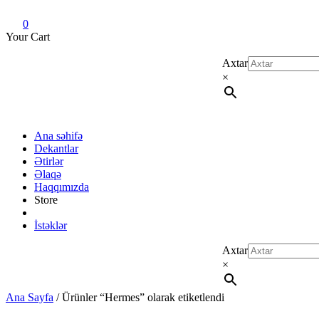
Dekant evi
Original fragrance & sample
0
Your Cart
Axtar
×
Ana səhifə
Dekantlar
Ətirlər
Əlaqə
Haqqımızda
Store
İstəklər
Axtar
×
Ana Sayfa
/ Ürünler “Hermes” olarak etiketlendi