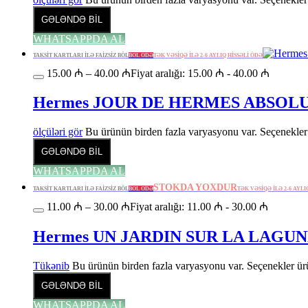
GƏLƏNDƏ BİL
WHATSAPPDA AL
TAKSİT KARTLARI İLƏ FAİZSİZ BÖL
BÖL ÖDƏ
TƏK VƏSİQƏ İLƏ 2-6 AYLIQ HİSSƏLİ ÖDƏ
15.00
₼
–
40.00
₼
Fiyat aralığı: 15.00 ₼ - 40.00 ₼
Hermes JOUR DE HERMES ABSOL
ölçüləri gör
Bu ürünün birden fazla varyasyonu var. Seçenekler 
GƏLƏNDƏ BİL
WHATSAPPDA AL
STOKDA YOXDUR
TAKSİT KARTLARI İLƏ FAİZSİZ BÖL
BÖL ÖDƏ
TƏK VƏSİQƏ İLƏ 2-6 AYLI
11.00
₼
–
30.00
₼
Fiyat aralığı: 11.00 ₼ - 30.00 ₼
Hermes UN JARDIN SUR LA LAGU
Tükənib
Bu ürünün birden fazla varyasyonu var. Seçenekler ürü
GƏLƏNDƏ BİL
WHATSAPPDA AL