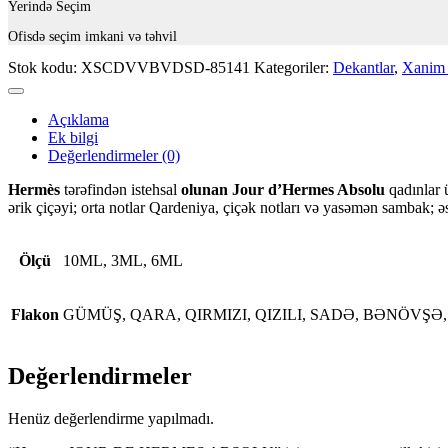
Yerində Seçim
Ofisdə seçim imkani və təhvil
Stok kodu:
XSCDVVBVDSD-85141
Kategoriler:
Dekantlar
,
Xanim 
Açıklama
Ek bilgi
Değerlendirmeler (0)
Hermès
tərəfindən istehsal
olunan Jour d’Hermes Absolu
qadınlar ü
ərik çiçəyi; orta notlar Qardeniya, çiçək notları və yasəmən sambak; əs
Ölçü
10ML, 3ML, 6ML
Flakon
GÜMÜŞ, QARA, QIRMIZI, QIZILI, SADƏ, BƏNÖVŞƏ
Değerlendirmeler
Henüz değerlendirme yapılmadı.