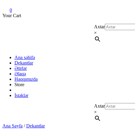
Dekant evi
Original fragrance & sample
0
Your Cart
Axtar
×
Ana səhifə
Dekantlar
Ətirlər
Əlaqə
Haqqımızda
Store
İstəklər
Axtar
×
Ana Sayfa
/
Dekantlar