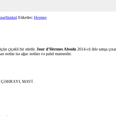
parfümləri
Etiketler:
Hermes
çün çiçəkli bir ətirdir.
Jour d’Hermes Absolu
2014-cü ildə satışa çıxar
as notlar isə ağac notları və palıd mamırıdır.
, ÇƏHRAYI, MAVİ