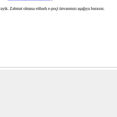
yik. Zəhmət olmasa etibarlı e-poçt ünvanınızı aşağıya buraxın.