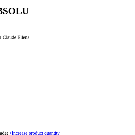
ABSOLU
an-Claude Ellena
det
+
Increase product quantity.