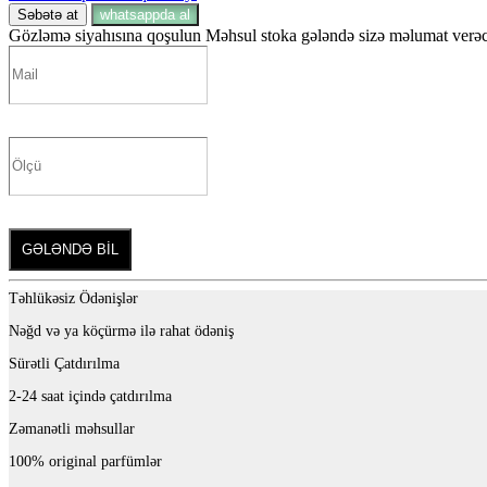
Səbətə at
whatsappda al
Gözləmə siyahısına qoşulun
Məhsul stoka gələndə sizə məlumat verəcə
GƏLƏNDƏ BİL
Təhlükəsiz Ödənişlər
Nəğd və ya köçürmə ilə rahat ödəniş
Sürətli Çatdırılma
2-24 saat içində çatdırılma
Zəmanətli məhsullar
100% original parfümlər