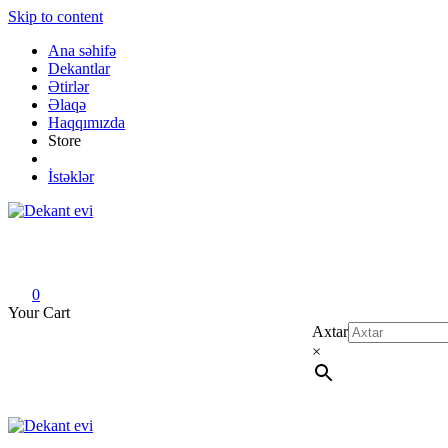
Skip to content
Ana səhifə
Dekantlar
Ətirlər
Əlaqə
Haqqımızda
Store
İstəklər
Dekant evi
Original fragrance & sample
0
Your Cart
Axtar
×