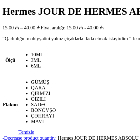
Hermes JOUR DE HERMES 
15.00
₼
–
40.00
₼
Fiyat aralığı: 15.00 ₼ - 40.00 ₼
“Qadınlığın mahiyyətini yalnız çiçəklərlə ifadə etmək istəyirdim.” Je
10ML
Ölçü
3ML
6ML
GÜMÜŞ
QARA
QIRMIZI
QIZILI
Flakon
SADƏ
BƏNÖVŞƏ
ÇƏHRAYI
MAVİ
Temizle
-
Decrease product quantity.
Hermes JOUR DE HERMES ABSOLU a