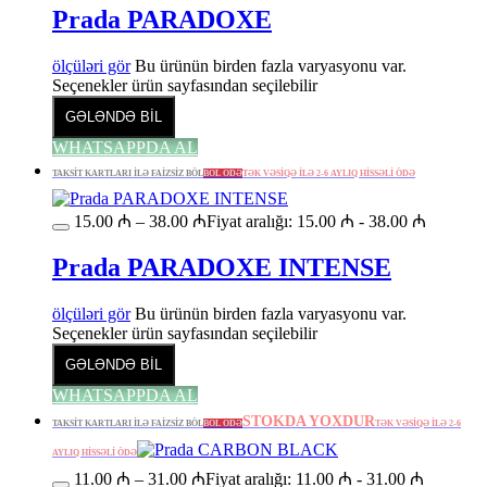
Prada PARADOXE
ölçüləri gör
Bu ürünün birden fazla varyasyonu var.
Seçenekler ürün sayfasından seçilebilir
GƏLƏNDƏ BİL
WHATSAPPDA AL
TAKSİT KARTLARI İLƏ FAİZSİZ BÖL
BÖL ÖDƏ
TƏK VƏSİQƏ İLƏ 2-6 AYLIQ HİSSƏLİ ÖDƏ
15.00
₼
–
38.00
₼
Fiyat aralığı: 15.00 ₼ - 38.00 ₼
Prada PARADOXE INTENSE
ölçüləri gör
Bu ürünün birden fazla varyasyonu var.
Seçenekler ürün sayfasından seçilebilir
GƏLƏNDƏ BİL
WHATSAPPDA AL
STOKDA YOXDUR
TAKSİT KARTLARI İLƏ FAİZSİZ BÖL
BÖL ÖDƏ
TƏK VƏSİQƏ İLƏ 2-6
AYLIQ HİSSƏLİ ÖDƏ
11.00
₼
–
31.00
₼
Fiyat aralığı: 11.00 ₼ - 31.00 ₼