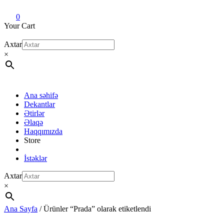
Dekant evi
Original fragrance & sample
0
Your Cart
Axtar
×
Ana səhifə
Dekantlar
Ətirlər
Əlaqə
Haqqımızda
Store
İstəklər
Axtar
×
Ana Sayfa
/ Ürünler “Prada” olarak etiketlendi