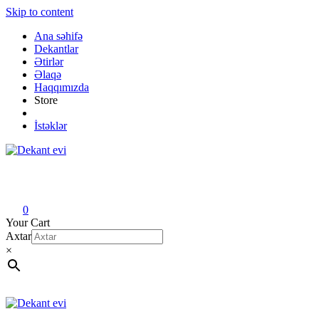
Skip to content
Ana səhifə
Dekantlar
Ətirlər
Əlaqə
Haqqımızda
Store
İstəklər
Dekant evi
Original fragrance & sample
0
Your Cart
Axtar
×