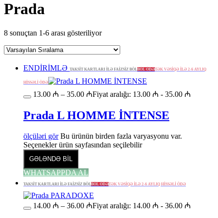
Prada
8 sonuçtan 1-6 arası gösteriliyor
ENDİRİMLƏ
TAKSİT KARTLARI İLƏ FAİZSİZ BÖL
BÖL ÖDƏ
TƏK VƏSİQƏ İLƏ 2-6 AYLIQ
HİSSƏLİ ÖDƏ
13.00
₼
–
35.00
₼
Fiyat aralığı: 13.00 ₼ - 35.00 ₼
Prada L HOMME İNTENSE
ölçüləri gör
Bu ürünün birden fazla varyasyonu var.
Seçenekler ürün sayfasından seçilebilir
GƏLƏNDƏ BİL
WHATSAPPDA AL
TAKSİT KARTLARI İLƏ FAİZSİZ BÖL
BÖL ÖDƏ
TƏK VƏSİQƏ İLƏ 2-6 AYLIQ HİSSƏLİ ÖDƏ
14.00
₼
–
36.00
₼
Fiyat aralığı: 14.00 ₼ - 36.00 ₼