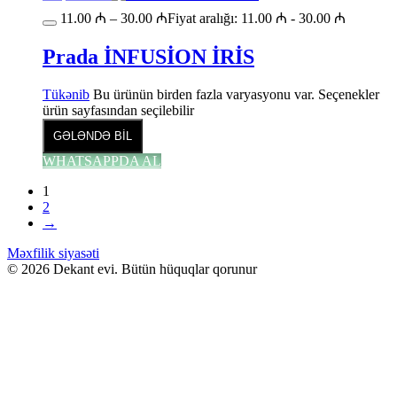
11.00
₼
–
30.00
₼
Fiyat aralığı: 11.00 ₼ - 30.00 ₼
Prada İNFUSİON İRİS
Tükənib
Bu ürünün birden fazla varyasyonu var. Seçenekler
ürün sayfasından seçilebilir
GƏLƏNDƏ BİL
WHATSAPPDA AL
1
2
→
Məxfilik siyasəti
© 2026 Dekant evi. Bütün hüquqlar qorunur