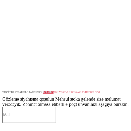
TAKSİT KARTLARI İLƏ FAİZSİZ BÖL
BÖL ÖDƏ
TƏK VƏSİQƏ İLƏ 2-6 AYLIQ HİSSƏLİ ÖDƏ
Gözləmə siyahısına qoşulun
Məhsul stoka gələndə sizə məlumat
verəcəyik. Zəhmət olmasa etibarlı e-poçt ünvanınızı aşağıya buraxın.