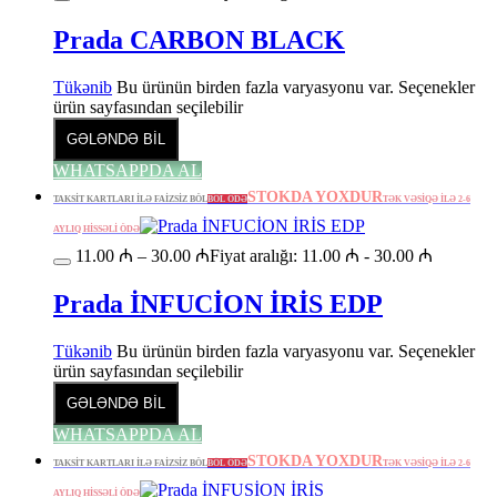
Prada CARBON BLACK
Tükənib
Bu ürünün birden fazla varyasyonu var. Seçenekler
ürün sayfasından seçilebilir
GƏLƏNDƏ BİL
WHATSAPPDA AL
STOKDA YOXDUR
TAKSİT KARTLARI İLƏ FAİZSİZ BÖL
BÖL ÖDƏ
TƏK VƏSİQƏ İLƏ 2-6
AYLIQ HİSSƏLİ ÖDƏ
11.00
₼
–
30.00
₼
Fiyat aralığı: 11.00 ₼ - 30.00 ₼
Prada İNFUCİON İRİS EDP
Tükənib
Bu ürünün birden fazla varyasyonu var. Seçenekler
ürün sayfasından seçilebilir
GƏLƏNDƏ BİL
WHATSAPPDA AL
STOKDA YOXDUR
TAKSİT KARTLARI İLƏ FAİZSİZ BÖL
BÖL ÖDƏ
TƏK VƏSİQƏ İLƏ 2-6
AYLIQ HİSSƏLİ ÖDƏ