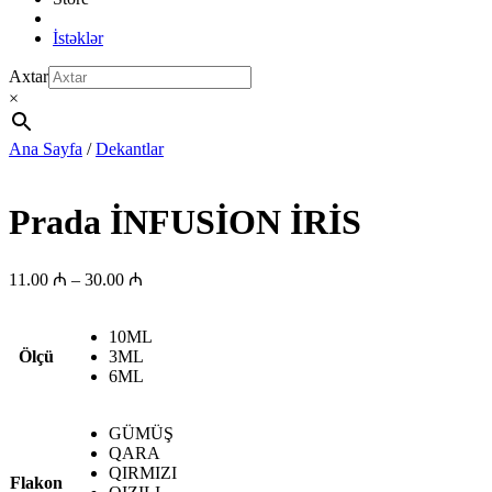
İstəklər
Axtar
×
Ana Sayfa
/
Dekantlar
Prada İNFUSİON İRİS
Fiyat
11.00
₼
–
30.00
₼
aralığı:
11.00 ₼
10ML
-
Ölçü
3ML
30.00 ₼
6ML
GÜMÜŞ
QARA
QIRMIZI
Flakon