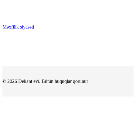
40.00 ₼
Bu
Səbətə at
ürünün
GƏLƏNDƏ BİL
birden
fazla
WHATSAPPDA AL
varyasyonu
Məxfilik siyasəti
var.
Seçenekler
ürün
sayfasından
seçilebilir
© 2026 Dekant evi. Bütün hüquqlar qorunur