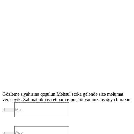
Gözləmə siyahısına qoşulun
Məhsul stoka gələndə sizə məlumat
verəcəyik. Zəhmət olmasa etibarlı e-poçt ünvanınızı aşağıya buraxın.