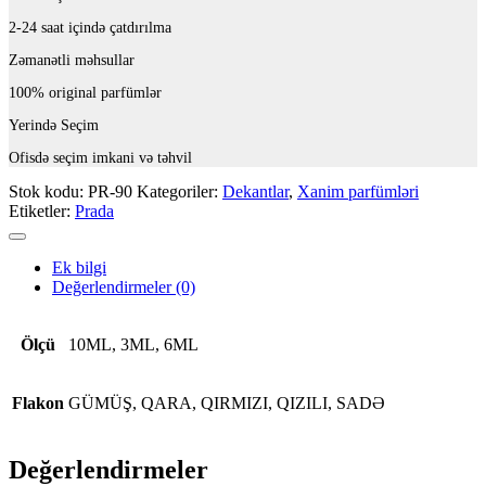
2-24 saat içində çatdırılma
Zəmanətli məhsullar
100% original parfümlər
Yerində Seçim
Ofisdə seçim imkani və təhvil
Stok kodu:
PR-90
Kategoriler:
Dekantlar
,
Xanim parfümləri
Etiketler:
Prada
Ek bilgi
Değerlendirmeler (0)
Ölçü
10ML, 3ML, 6ML
Flakon
GÜMÜŞ, QARA, QIRMIZI, QIZILI, SADƏ
Değerlendirmeler