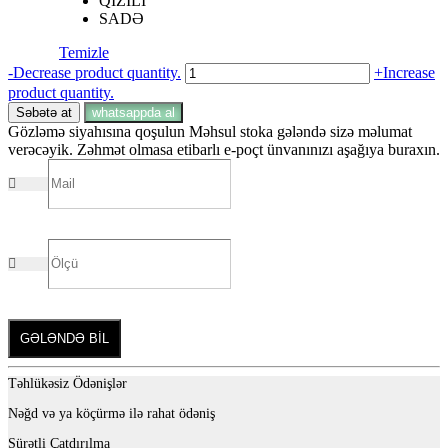
QIZILI
SADƏ
Temizle
Prada
-
Decrease product quantity.
+
Increase
İNFUSİON
product quantity.
İRİS
Səbətə at
whatsappda al
adet
Gözləmə siyahısına qoşulun
Məhsul stoka gələndə sizə məlumat
verəcəyik. Zəhmət olmasa etibarlı e-poçt ünvanınızı aşağıya buraxın.
GƏLƏNDƏ BİL
Təhlükəsiz Ödənişlər
Nəğd və ya köçürmə ilə rahat ödəniş
Sürətli Çatdırılma