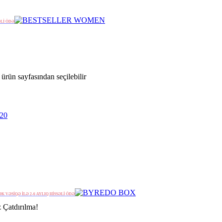
ƏLİ ÖDƏ
ürün sayfasından seçilebilir
ƏK VƏSİQƏ İLƏ 2-6 AYLIQ HİSSƏLİ ÖDƏ
 Çatdırılma!