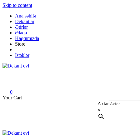
Skip to content
Ana səhifə
Dekantlar
Ətirlər
Əlaqə
Haqqımızda
Store
İstəklər
Dekant evi
Original fragrance & sample
0
Your Cart
Axtar
×