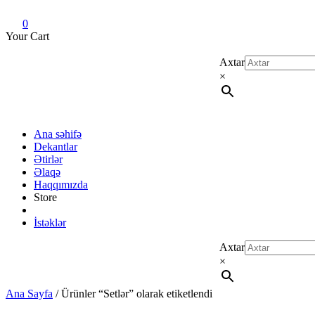
Dekant evi
Original fragrance & sample
0
Your Cart
Axtar
×
Ana səhifə
Dekantlar
Ətirlər
Əlaqə
Haqqımızda
Store
İstəklər
Axtar
×
Ana Sayfa
/ Ürünler “Setlər” olarak etiketlendi