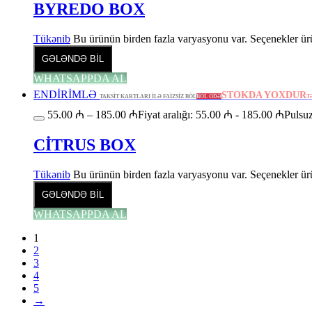
BYREDO BOX
Tükənib
Bu ürünün birden fazla varyasyonu var. Seçenekler ürü
GƏLƏNDƏ BİL
WHATSAPPDA AL
ENDİRİMLƏ
STOKDA YOXDUR
TAKSİT KARTLARI İLƏ FAİZSİZ BÖL
BÖL ÖDƏ
T
55.00
₼
–
185.00
₼
Fiyat aralığı: 55.00 ₼ - 185.00 ₼
Pulsuz
CİTRUS BOX
Tükənib
Bu ürünün birden fazla varyasyonu var. Seçenekler ürü
GƏLƏNDƏ BİL
WHATSAPPDA AL
1
2
3
4
5
→