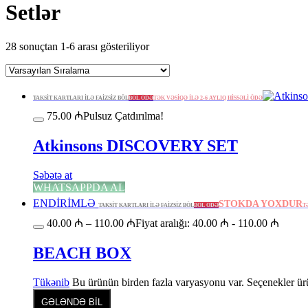
Setlər
28 sonuçtan 1-6 arası gösteriliyor
TAKSİT KARTLARI İLƏ FAİZSİZ BÖL
BÖL ÖDƏ
TƏK VƏSİQƏ İLƏ 2-6 AYLIQ HİSSƏLİ ÖDƏ
75.00
₼
Pulsuz Çatdırılma!
Atkinsons DISCOVERY SET
Səbətə at
WHATSAPPDA AL
ENDİRİMLƏ
STOKDA YOXDUR
TAKSİT KARTLARI İLƏ FAİZSİZ BÖL
BÖL ÖDƏ
T
40.00
₼
–
110.00
₼
Fiyat aralığı: 40.00 ₼ - 110.00 ₼
BEACH BOX
Tükənib
Bu ürünün birden fazla varyasyonu var. Seçenekler ürü
GƏLƏNDƏ BİL