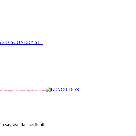
ƏK VƏSİQƏ İLƏ 2-6 AYLIQ HİSSƏLİ ÖDƏ
n sayfasından seçilebilir