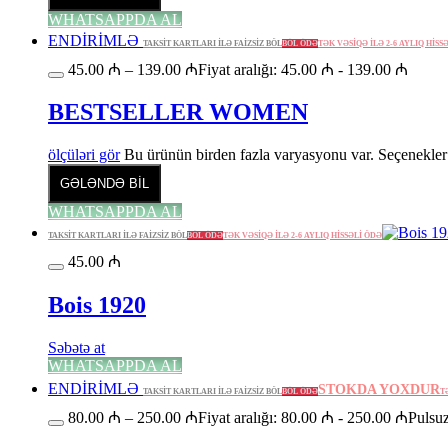
WHATSAPPDA AL
ENDİRİMLƏ
TAKSİT KARTLARI İLƏ FAİZSİZ BÖL
BÖL ÖDƏ
TƏK VƏSİQƏ İLƏ 2-6 AYLIQ HİSS
45.00
₼
–
139.00
₼
Fiyat aralığı: 45.00 ₼ - 139.00 ₼
BESTSELLER WOMEN
ölçüləri gör
Bu ürünün birden fazla varyasyonu var. Seçenekler 
GƏLƏNDƏ BİL
WHATSAPPDA AL
TAKSİT KARTLARI İLƏ FAİZSİZ BÖL
BÖL ÖDƏ
TƏK VƏSİQƏ İLƏ 2-6 AYLIQ HİSSƏLİ ÖDƏ
45.00
₼
Bois 1920
Səbətə at
WHATSAPPDA AL
ENDİRİMLƏ
STOKDA YOXDUR
TAKSİT KARTLARI İLƏ FAİZSİZ BÖL
BÖL ÖDƏ
T
80.00
₼
–
250.00
₼
Fiyat aralığı: 80.00 ₼ - 250.00 ₼
Pulsuz