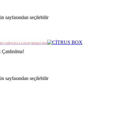
n sayfasından seçilebilir
ƏK VƏSİQƏ İLƏ 2-6 AYLIQ HİSSƏLİ ÖDƏ
 Çatdırılma!
n sayfasından seçilebilir