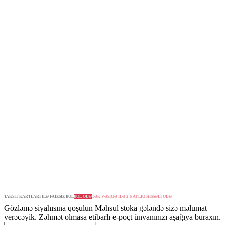
TAKSİT KARTLARI İLƏ FAİZSİZ BÖL
BÖL ÖDƏ
TƏK VƏSİQƏ İLƏ 2-6 AYLIQ HİSSƏLİ ÖDƏ
Gözləmə siyahısına qoşulun
Məhsul stoka gələndə sizə məlumat
verəcəyik. Zəhmət olmasa etibarlı e-poçt ünvanınızı aşağıya buraxın.