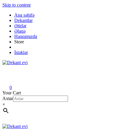
Skip to content
Ana səhifə
Dekantlar
Ətirlər
Əlaqə
Haqqımızda
Store
İstəklər
Dekant evi
Original fragrance & sample
0
Your Cart
Axtar
×