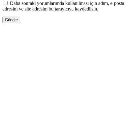
Daha sonraki yorumlarımda kullanılması için adım, e-posta
adresim ve site adresim bu tarayıcıya kaydedilsin.
ENDİRİMLƏ
80.00
₼
–
250.00
₼
Fiyat aralığı: 80.00 ₼ -
250.00 ₼
Pulsuz Çatdırılma!
BYREDO BOX
Tükənib
Bu ürünün birden fazla varyasyonu var.
Seçenekler ürün sayfasından seçilebilir
GƏLƏNDƏ BİL
WHATSAPPDA AL
ENDİRİMLƏ
210.00
₼
Orijinal fiyat: 210.00 ₼.
155.00
₼
Şu andaki
fiyat: 155.00 ₼.
Pulsuz Çatdırılma!
TOM FORD BOX 2