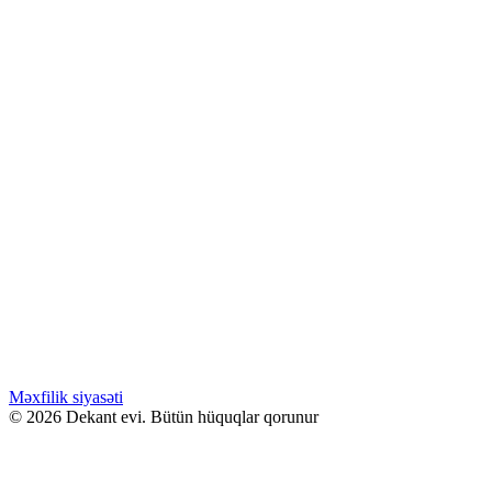
fiyat: 58.00 ₼.
Pulsuz Çatdırılma!
MUSE BOX
Tükənib
GƏLƏNDƏ BİL
WHATSAPPDA AL
ENDİRİMLƏ
45.00
₼
–
139.00
₼
Fiyat aralığı: 45.00 ₼ - 139.00 ₼
BESTSELLER WOMEN
Səbətə at
Bu ürünün birden fazla varyasyonu var.
Seçenekler ürün sayfasından seçilebilir
GƏLƏNDƏ BİL
WHATSAPPDA AL
Məxfilik siyasəti
© 2026 Dekant evi. Bütün hüquqlar qorunur