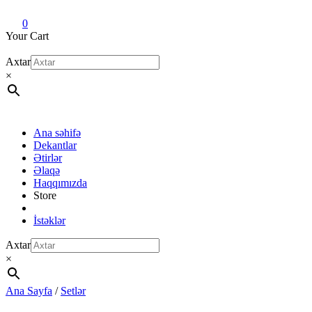
Dekant evi
Original fragrance & sample
0
Your Cart
Axtar
×
Ana səhifə
Dekantlar
Ətirlər
Əlaqə
Haqqımızda
Store
İstəklər
Axtar
×
Ana Sayfa
/
Setlər