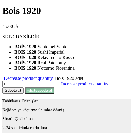
Bois 1920
45.00
₼
SETƏ DAXİLDİR
BOİS 1920
Vento nel Vento
BOİS 1920
Sushi İmperial
BOİS 1920
Relavimento Rosso
BOİS 1920
Real Patchouly
BOİS 1920
Notturno Fiorentina
-
Decrease product quantity.
Bois 1920 adet
+
Increase product quantity.
Səbətə at
whatsappda al
Təhlükəsiz Ödənişlər
Nəğd və ya köçürmə ilə rahat ödəniş
Sürətli Çatdırılma
2-24 saat içində çatdırılma