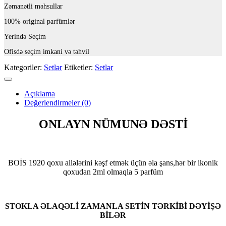
Zəmanətli məhsullar
100% original parfümlər
Yerində Seçim
Ofisdə seçim imkani və təhvil
Kategoriler:
Setlər
Etiketler:
Setlər
Açıklama
Değerlendirmeler (0)
ONLAYN NÜMUNƏ DƏSTİ
BOİS 1920 qoxu ailələrini kəşf etmək üçün əla şans,hər bir ikonik
qoxudan 2ml olmaqla 5 parfüm
STOKLA ƏLAQƏLİ ZAMANLA SETİN TƏRKİBİ DƏYİŞƏ
BİLƏR