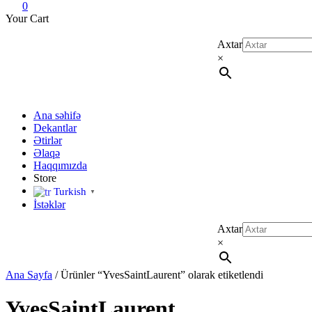
0
Your Cart
Axtar
×
Ana səhifə
Dekantlar
Ətirlər
Əlaqə
Haqqımızda
Store
Turkish
▼
İstəklər
Axtar
×
Ana Sayfa
/ Ürünler “YvesSaintLaurent” olarak etiketlendi
YvesSaintLaurent