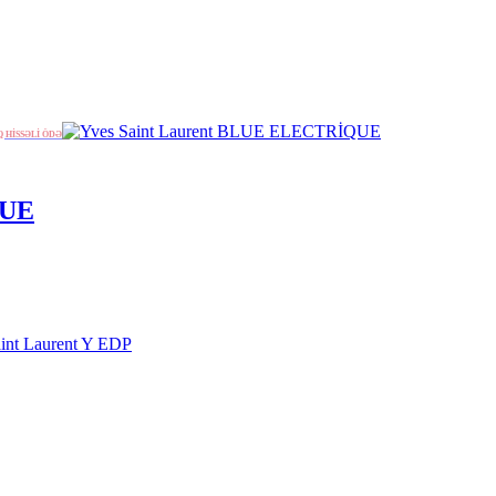
Q HİSSƏLİ ÖDƏ
QUE