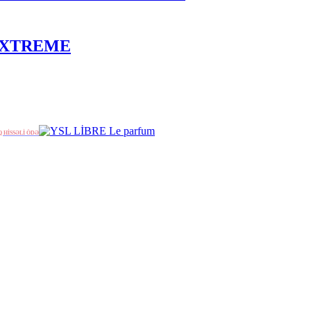
 EXTREME
Q HİSSƏLİ ÖDƏ