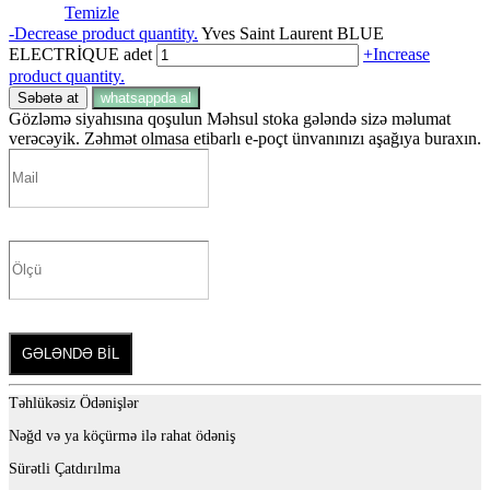
Temizle
-
Decrease product quantity.
Yves Saint Laurent BLUE
ELECTRİQUE adet
+
Increase
product quantity.
Səbətə at
whatsappda al
Gözləmə siyahısına qoşulun
Məhsul stoka gələndə sizə məlumat
verəcəyik. Zəhmət olmasa etibarlı e-poçt ünvanınızı aşağıya buraxın.
GƏLƏNDƏ BİL
Təhlükəsiz Ödənişlər
Nəğd və ya köçürmə ilə rahat ödəniş
Sürətli Çatdırılma