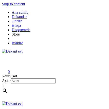
Skip to content
Ana səhifə
Dekantlar
Ətirlər
Əlaqə
Haqqımızda
Store
İstəklər
Dekant evi
Original fragrance & sample
0
Your Cart
Axtar
×