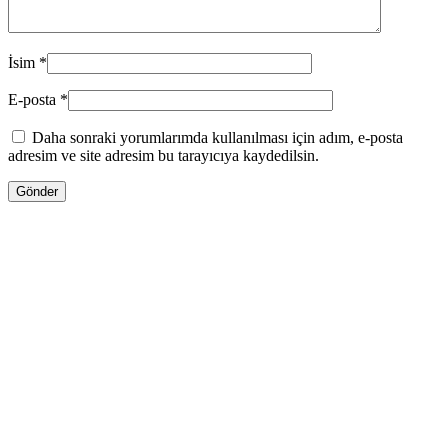
İsim
*
E-posta
*
Daha sonraki yorumlarımda kullanılması için adım, e-posta
adresim ve site adresim bu tarayıcıya kaydedilsin.
13.00
₼
–
35.00
₼
Fiyat aralığı: 13.00 ₼ - 35.00 ₼
Jo Malone LİME BASİL & MANDARİN
Səbətə at
Bu ürünün birden fazla varyasyonu var.
Seçenekler ürün sayfasından seçilebilir
GƏLƏNDƏ BİL