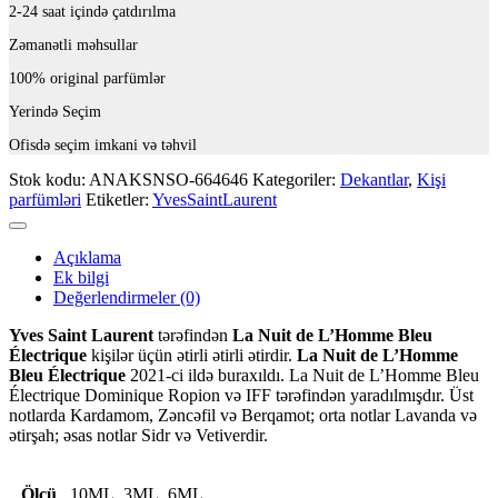
2-24 saat içində çatdırılma
Zəmanətli məhsullar
100% original parfümlər
Yerində Seçim
Ofisdə seçim imkani və təhvil
Stok kodu:
ANAKSNSO-664646
Kategoriler:
Dekantlar
,
Kişi
parfümləri
Etiketler:
YvesSaintLaurent
Açıklama
Ek bilgi
Değerlendirmeler (0)
Yves Saint Laurent
tərəfindən
La Nuit de L’Homme Bleu
Électrique
kişilər üçün ətirli ətirli ətirdir.
La Nuit de L’Homme
Bleu Électrique
2021-ci ildə buraxıldı. La Nuit de L’Homme Bleu
Électrique Dominique Ropion və IFF tərəfindən yaradılmışdır. Üst
notlarda Kardamom, Zəncəfil və Berqamot; orta notlar Lavanda və
ətirşah; əsas notlar Sidr və Vetiverdir.
Ölçü
10ML, 3ML, 6ML