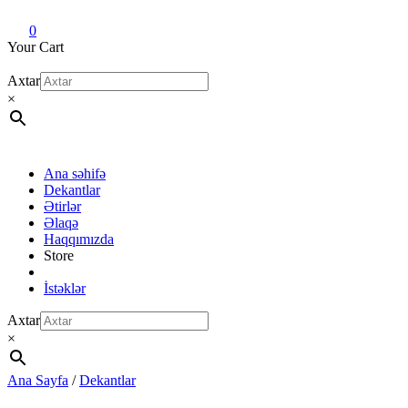
Dekant evi
Original fragrance & sample
0
Your Cart
Axtar
×
Ana səhifə
Dekantlar
Ətirlər
Əlaqə
Haqqımızda
Store
İstəklər
Axtar
×
Ana Sayfa
/
Dekantlar