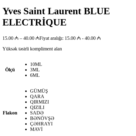
Yves Saint Laurent BLUE
ELECTRİQUE
15.00
₼
–
40.00
₼
Fiyat aralığı: 15.00 ₼ - 40.00 ₼
Yüksək təsirli kompliment alan
10ML
Ölçü
3ML
6ML
GÜMÜŞ
QARA
QIRMIZI
QIZILI
Flakon
SADƏ
BƏNÖVŞƏ
ÇƏHRAYI
MAVİ