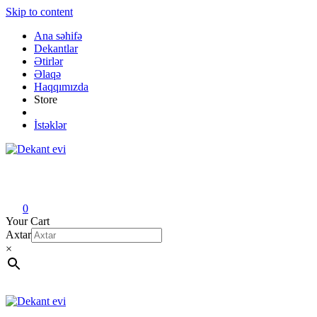
Skip to content
Ana səhifə
Dekantlar
Ətirlər
Əlaqə
Haqqımızda
Store
İstəklər
Dekant evi
Original fragrance & sample
0
Your Cart
Axtar
×