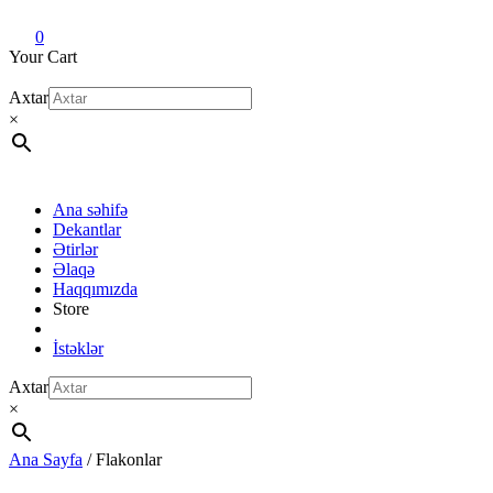
Dekant evi
Original fragrance & sample
0
Your Cart
Axtar
×
Ana səhifə
Dekantlar
Ətirlər
Əlaqə
Haqqımızda
Store
İstəklər
Axtar
×
Ana Sayfa
/ Flakonlar