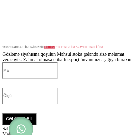
TAKSİT KARTLARI İLƏ FAİZSİZ BÖL
BÖL ÖDƏ
TƏK VƏSİQƏ İLƏ 2-6 AYLIQ HİSSƏLİ ÖDƏ
Gözləmə siyahısına qoşulun
Məhsul stoka gələndə sizə məlumat
verəcəyik. Zəhmət olmasa etibarlı e-poçt ünvanınızı aşağıya buraxın.
GƏLƏNDƏ BİL
Səbətiniz
0
Məhsul yoxdur