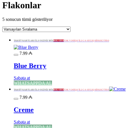
Flakonlar
5 sonucun tümü gösteriliyor
TAKSİT KARTLARI İLƏ FAİZSİZ BÖL
BÖL ÖDƏ
TƏK VƏSİQƏ İLƏ 2-6 AYLIQ HİSSƏLİ ÖDƏ
7.99
₼
Blue Berry
Səbətə at
WHATSAPPDA AL
TAKSİT KARTLARI İLƏ FAİZSİZ BÖL
BÖL ÖDƏ
TƏK VƏSİQƏ İLƏ 2-6 AYLIQ HİSSƏLİ ÖDƏ
7.99
₼
Creme
Səbətə at
WHATSAPPDA AL