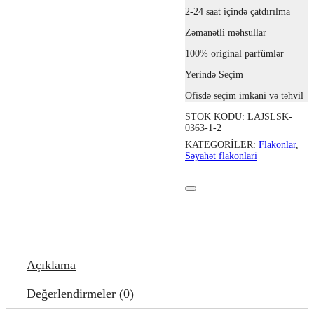
2-24 saat içində çatdırılma
Zəmanətli məhsullar
100% original parfümlər
Yerində Seçim
Ofisdə seçim imkani və təhvil
STOK KODU:
LAJSLSK-
0363-1-2
KATEGORILER:
Flakonlar
,
Səyahət flakonlari
Açıklama
Değerlendirmeler (0)