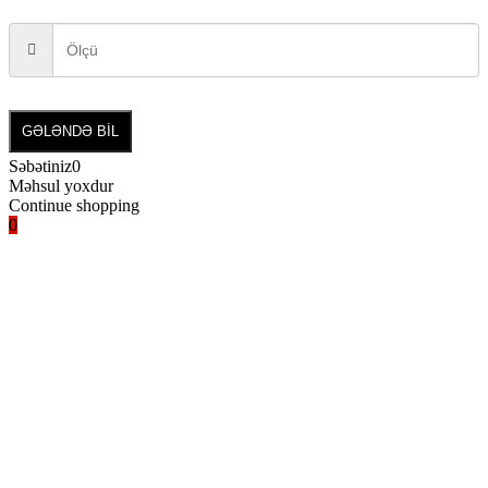
GƏLƏNDƏ BİL
Səbətiniz
0
Məhsul yoxdur
Continue shopping
0