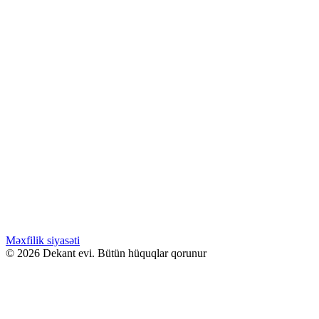
7.99
₼
Creme
Səbətə at
Məxfilik siyasəti
© 2026 Dekant evi. Bütün hüquqlar qorunur
WHATSAPPDA AL