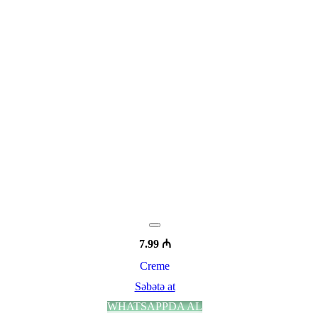
7.99
₼
Creme
Səbətə at
WHATSAPPDA AL