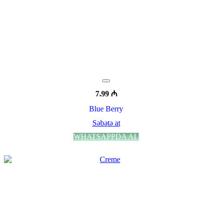
7.99
₼
Blue Berry
Səbətə at
WHATSAPPDA AL