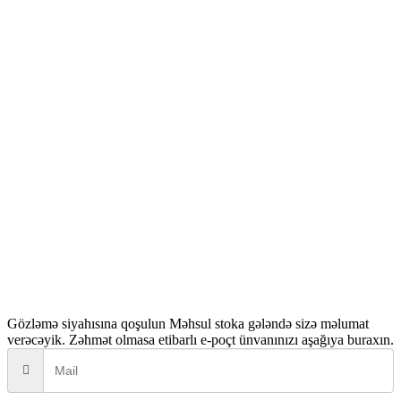
Gözləmə siyahısına qoşulun
Məhsul stoka gələndə sizə məlumat
verəcəyik. Zəhmət olmasa etibarlı e-poçt ünvanınızı aşağıya buraxın.