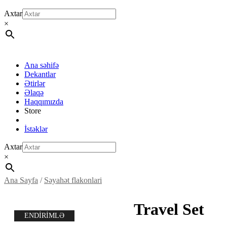
Axtar
×
Ana səhifə
Dekantlar
Ətirlər
Əlaqə
Haqqımızda
Store
İstəklər
Axtar
×
Ana Sayfa
/
Səyahət flakonlari
Travel Set
ENDİRİMLƏ