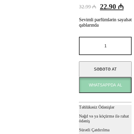
Orijinal
Şu
22.90
₼
32.99
₼
fiyat:
and
Sevimli parfümlərin səyahət
fiy
32.99 ₼.
qablarında
22.
Travel
Set
adet
SƏBƏTƏ AT
WHATSAPPDA AL
Təhlükəsiz Ödənişlər
Nəğd və ya köçürmə ilə rahat
ödəniş
Sürətli Çatdırılma