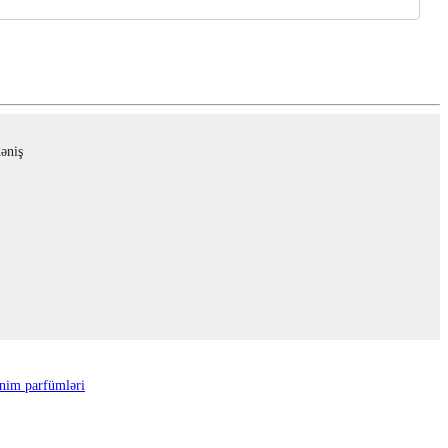
əniş
nim parfümləri