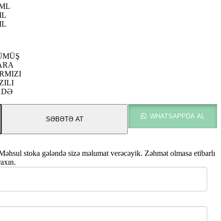
.00 ₼
0ML
ML
ML
5.00 ₼
ÜMÜŞ
ARA
RMIZI
ZILI
ADƏ
WHATSAPPDA AL
T
SƏBƏTƏ AT
Məhsul stoka gələndə sizə məlumat verəcəyik. Zəhmət olmasa etibarlı
raxın.