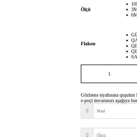
9
1
-
3
Ölçü
6
2
G
Q
Flakon
QI
QI
S
Ajmal
ARISTOCRA
adet
Gözləmə siyahısına qoşulun
e-poçt ünvanınızı aşağıya bu