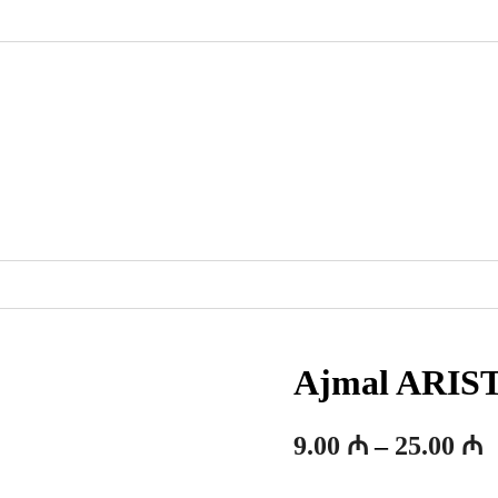
Ajmal ARI
F
9.00
₼
–
25.00
₼
a