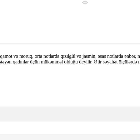
rqamot və moruq, orta notlarda qızılgül və jasmin, əsas notlarda ənbər, m
 istəyən qadınlar üçün mükəmməl olduğu deyilir. Ətir səyahət ölçülərd