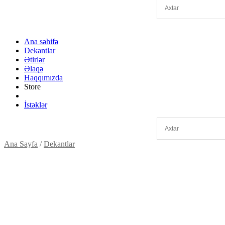
Ana səhifə
Dekantlar
Ətirlər
Əlaqə
Haqqımızda
Store
İstəklər
Ana Sayfa
/
Dekantlar