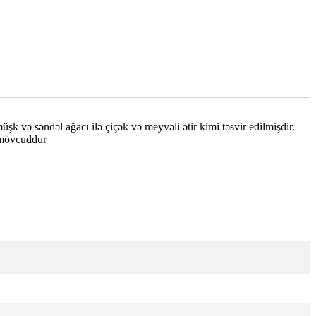
üşk və səndəl ağacı ilə çiçək və meyvəli ətir kimi təsvir edilmişdir.
ə mövcuddur