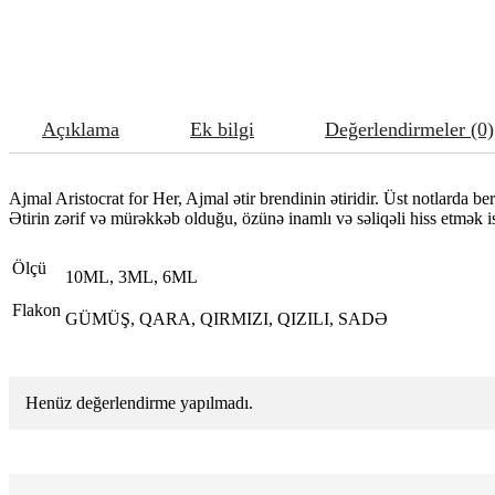
Açıklama
Ek bilgi
Değerlendirmeler (0)
Ajmal Aristocrat for Her, Ajmal ətir brendinin ətiridir. Üst notlarda be
Ətirin zərif və mürəkkəb olduğu, özünə inamlı və səliqəli hiss etmək
Ölçü
10ML, 3ML, 6ML
Flakon
GÜMÜŞ, QARA, QIRMIZI, QIZILI, SADƏ
Henüz değerlendirme yapılmadı.