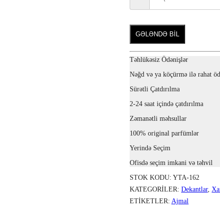
GƏLƏNDƏ BİL
Təhlükəsiz Ödənişlər
Nəğd və ya köçürmə ilə rahat öd
Sürətli Çatdırılma
2-24 saat içində çatdırılma
Zəmanətli məhsullar
100% original parfümlər
Yerində Seçim
Ofisdə seçim imkani və təhvil
STOK KODU:
YTA-162
KATEGORILER:
Dekantlar
,
Xa
ETIKETLER:
Ajmal