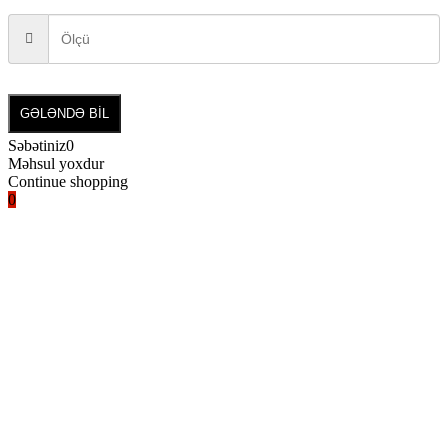
GƏLƏNDƏ BİL
Səbətiniz
0
Məhsul yoxdur
Continue shopping
0