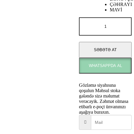
ÇƏHRAYI
MAVİ
Alexandre
j
ROSE
OUD
adet
SƏBƏTƏ AT
WHATSAPPDA AL
Gözləmə siyahısına
qoşulun
Məhsul stoka
gələndə sizə məlumat
verəcəyik. Zəhmət olmasa
etibarlı e-poçt ünvanınızı
aşağıya buraxın.