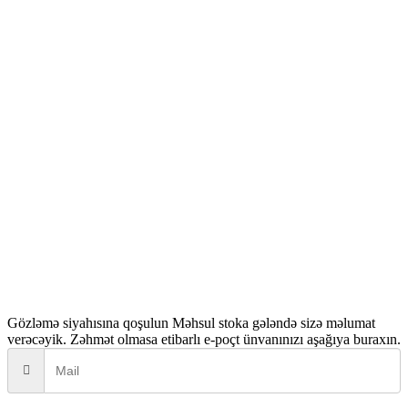
seçilebilir
Gözləmə siyahısına qoşulun
Məhsul stoka gələndə sizə məlumat
verəcəyik. Zəhmət olmasa etibarlı e-poçt ünvanınızı aşağıya buraxın.