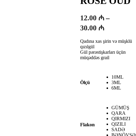
ROSE OUD
12.00
₼
–
Fiyat
30.00
₼
aralığı:
Qadına xas şirin və müşklü
12.00 ₼
qızılgül
-
Gül pərəstişkarları üçün
müqəddəs grail
30.00 ₼
10ML
3ML
Ölçü
6ML
GÜMÜŞ
QARA
QIRMIZI
QIZILI
Flakon
SADƏ
BƏNÖVŞƏ