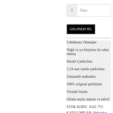
GƏLƏNDƏ BİL
Təhlükəsiz Ödənişlər
Nəğd və ya köçürmə ilə rahat
ödəniş
Sürətli Çatdırılma
2-24 saat içində çatdırılma
Zəmanətli məhsullar
100% original parfümlər
Yerində Seçim
Ofisdə seçim imkani və təhvil
STOK KODU:
XAZ-753
KATEGORILER:
Dekantlar
,