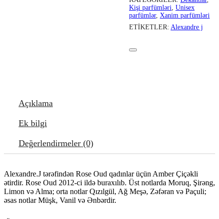
Kişi parfümləri
,
Unisex
parfümlər
,
Xanim parfümləri
ETIKETLER:
Alexandre j
Açıklama
Ek bilgi
Değerlendirmeler (0)
Alexandre.J tərəfindən Rose Oud qadınlar üçün Amber Çiçəkli
ətirdir. Rose Oud 2012-ci ildə buraxılıb. Üst notlarda Moruq, Şirəng,
Limon və Alma; orta notlar Qızılgül, Ağ Meşə, Zəfəran və Paçuli;
əsas notlar Müşk, Vanil və Ənbərdir.