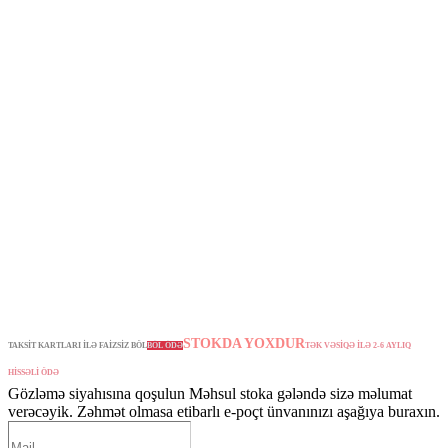
STOKDA YOXDUR
TAKSİT KARTLARI İLƏ FAİZSİZ BÖL
BÖL ÖDƏ
TƏK VƏSİQƏ İLƏ 2-6 AYLIQ
HİSSƏLİ ÖDƏ
Gözləmə siyahısına qoşulun
Məhsul stoka gələndə sizə məlumat
verəcəyik. Zəhmət olmasa etibarlı e-poçt ünvanınızı aşağıya buraxın.