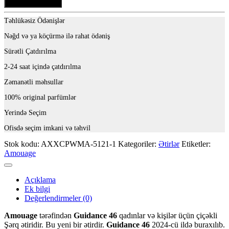
Təhlükəsiz Ödənişlər
Nəğd və ya köçürmə ilə rahat ödəniş
Sürətli Çatdırılma
2-24 saat içində çatdırılma
Zəmanətli məhsullar
100% original parfümlər
Yerində Seçim
Ofisdə seçim imkani və təhvil
Stok kodu:
AXXCPWMA-5121-1
Kategoriler:
Ətirlər
Etiketler:
Amouage
Açıklama
Ek bilgi
Değerlendirmeler (0)
Amouage
tərəfindən
Guidance 46
qadınlar və kişilər üçün çiçəkli
Şərq ətiridir. Bu yeni bir ətirdir.
Guidance 46
2024-cü ildə buraxılıb.