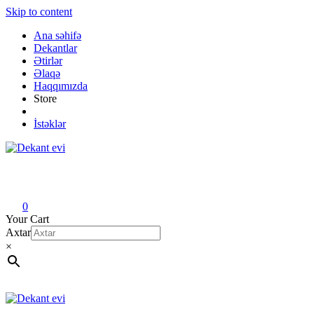
Skip to content
Ana səhifə
Dekantlar
Ətirlər
Əlaqə
Haqqımızda
Store
İstəklər
Dekant evi
Original fragrance & sample
0
Your Cart
Axtar
×