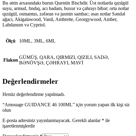
Bu ətrin arxasındakı burun Quentin Bischdir. Üst notlarda qızılgül
suyu, armud, fındıq, acı badam, buxur və çəhrayı bibər; orta notlar
qızılgül, osmantus, zəfəran və jasmin sambac; əsas notlar Səndəl
ağacı, Akigalawood, Vanil, Ambrette, Georgywood, Amber,
Labdanum və Cypriol.
Ölçü
10ML, 3ML, 6ML
GÜMÜŞ, QARA, QIRMIZI, QIZILI, SADƏ,
Flakon
BƏNÖVŞƏ, ÇƏHRAYI, MAVİ
Değerlendirmeler
Henüz değerlendirme yapılmadı.
“Amouage GUIDANCE 46 100ML” için yorum yapan ilk kişi siz
olun
E-posta adresiniz yayınlanmayacak.
Gerekli alanlar
*
ile
işaretlenmişlerdir