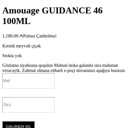
Amouage GUIDANCE 46
100ML
1,180.00
₼
Pulsuz Çatdırılma!
Kremli meyvəli çiçək
Stokta yok
Gözləmə siyahısına qoşulun
Məhsul stoka gələndə sizə məlumat
verəcəyik. Zəhmət olmasa etibarlı e-poçt ünvanınızı aşağıya buraxın.
GƏLƏNDƏ BİL