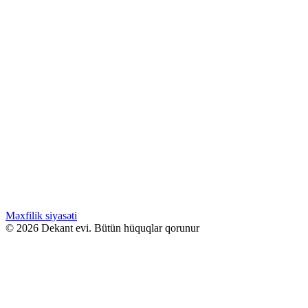
850.00
₼
Orijinal fiyat: 850.00 ₼.
725.00
₼
Şu andaki
fiyat: 725.00 ₼.
Pulsuz Çatdırılma!
Kilian GOOD GIRL GONE BAD 100ML
Səbətə at
WHATSAPPDA AL
ENDİRİMLƏ
539.00
₼
Orijinal fiyat: 539.00 ₼.
420.00
₼
Şu andaki
fiyat: 420.00 ₼.
Pulsuz Çatdırılma!
Kilian ANGELS SHARE 50ML
Səbətə at
WHATSAPPDA AL
Məxfilik siyasəti
© 2026 Dekant evi. Bütün hüquqlar qorunur