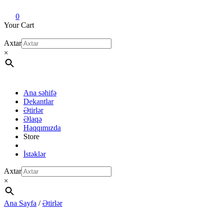
Dekant evi
Original fragrance & sample
0
Your Cart
Axtar
×
Ana səhifə
Dekantlar
Ətirlər
Əlaqə
Haqqımızda
Store
İstəklər
Axtar
×
Ana Sayfa
/
Ətirlər