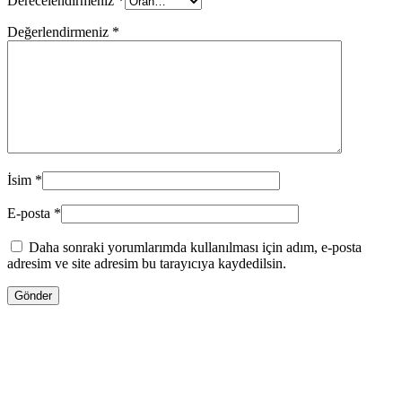
Derecelendirmeniz
*
Değerlendirmeniz
*
İsim
*
E-posta
*
Daha sonraki yorumlarımda kullanılması için adım, e-posta
adresim ve site adresim bu tarayıcıya kaydedilsin.
ENDİRİMLƏ
930.00
₼
Orijinal fiyat: 930.00 ₼.
720.00
₼
Şu andaki